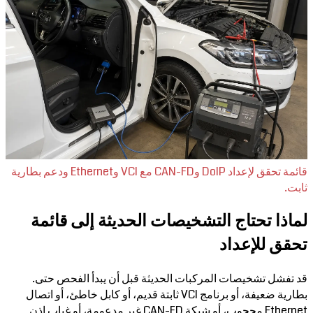
قائمة تحقق لإعداد DoIP وCAN-FD مع VCI وEthernet ودعم بطارية
ثابت.
لماذا تحتاج التشخيصات الحديثة إلى قائمة
تحقق للإعداد
قد تفشل تشخيصات المركبات الحديثة قبل أن يبدأ الفحص حتى.
بطارية ضعيفة، أو برنامج VCI ثابتة قديم، أو كابل خاطئ، أو اتصال
Ethernet محجوب، أو شبكة CAN-FD غير مدعومة، أو غياب إذن