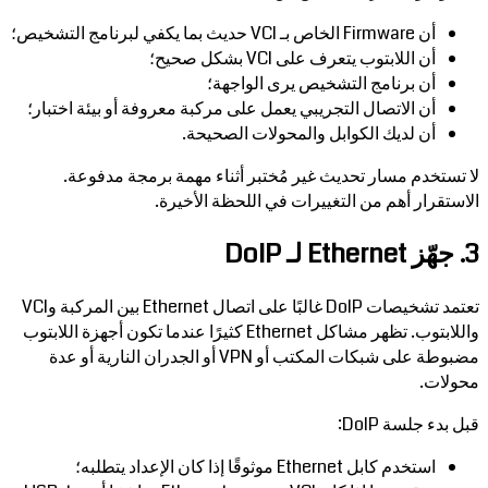
أن Firmware الخاص بـ VCI حديث بما يكفي لبرنامج التشخيص؛
أن اللابتوب يتعرف على VCI بشكل صحيح؛
أن برنامج التشخيص يرى الواجهة؛
أن الاتصال التجريبي يعمل على مركبة معروفة أو بيئة اختبار؛
أن لديك الكوابل والمحولات الصحيحة.
لا تستخدم مسار تحديث غير مُختبر أثناء مهمة برمجة مدفوعة.
الاستقرار أهم من التغييرات في اللحظة الأخيرة.
3. جهّز Ethernet لـ DoIP
تعتمد تشخيصات DoIP غالبًا على اتصال Ethernet بين المركبة وVCI
واللابتوب. تظهر مشاكل Ethernet كثيرًا عندما تكون أجهزة اللابتوب
مضبوطة على شبكات المكتب أو VPN أو الجدران النارية أو عدة
محولات.
قبل بدء جلسة DoIP:
استخدم كابل Ethernet موثوقًا إذا كان الإعداد يتطلبه؛