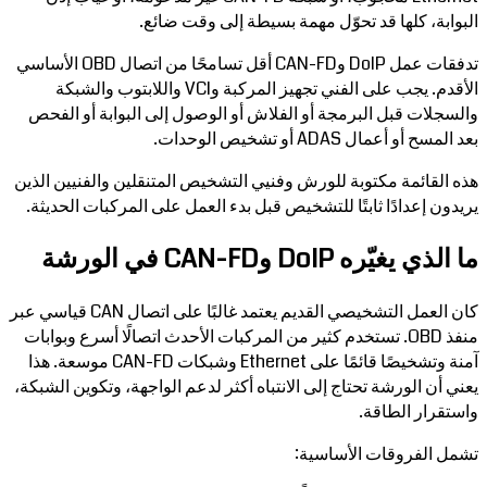
البوابة، كلها قد تحوّل مهمة بسيطة إلى وقت ضائع.
تدفقات عمل DoIP وCAN-FD أقل تسامحًا من اتصال OBD الأساسي
الأقدم. يجب على الفني تجهيز المركبة وVCI واللابتوب والشبكة
والسجلات قبل البرمجة أو الفلاش أو الوصول إلى البوابة أو الفحص
بعد المسح أو أعمال ADAS أو تشخيص الوحدات.
هذه القائمة مكتوبة للورش وفنيي التشخيص المتنقلين والفنيين الذين
يريدون إعدادًا ثابتًا للتشخيص قبل بدء العمل على المركبات الحديثة.
ما الذي يغيّره DoIP وCAN-FD في الورشة
كان العمل التشخيصي القديم يعتمد غالبًا على اتصال CAN قياسي عبر
منفذ OBD. تستخدم كثير من المركبات الأحدث اتصالًا أسرع وبوابات
آمنة وتشخيصًا قائمًا على Ethernet وشبكات CAN-FD موسعة. هذا
يعني أن الورشة تحتاج إلى الانتباه أكثر لدعم الواجهة، وتكوين الشبكة،
واستقرار الطاقة.
تشمل الفروقات الأساسية: