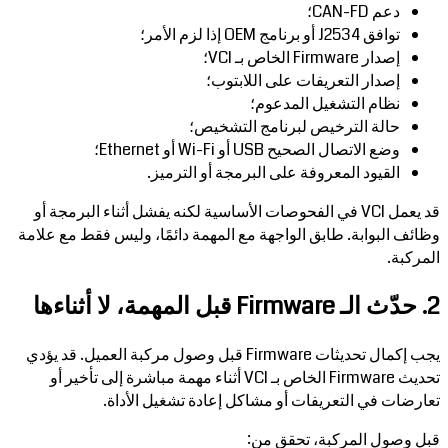
دعم CAN-FD؛
توافق J2534 أو برنامج OEM إذا لزم الأمر؛
إصدار Firmware الخاص بـ VCI؛
إصدار التعريفات على اللابتوب؛
نظام التشغيل المدعوم؛
حالة الترخيص لبرنامج التشخيص؛
وضع الاتصال الصحيح USB أو Wi-Fi أو Ethernet؛
القيود المعروفة على البرمجة أو الترميز.
قد يعمل VCI في الفحوصات الأساسية لكنه يفشل أثناء البرمجة أو
وظائف البوابة. طابق الواجهة مع المهمة دائمًا، وليس فقط مع علامة
المركبة.
2. حدّث الـ Firmware قبل المهمة، لا أثناءها
يجب إكمال تحديثات Firmware قبل وصول مركبة العميل. قد يؤدي
تحديث Firmware الخاص بـ VCI أثناء مهمة مباشرة إلى تأخير أو
تعارضات في التعريفات أو مشاكل إعادة تشغيل الأداة.
قبل وصول المركبة، تحقق من: