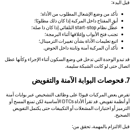
قبل البدء:
تأكد من وضع الإشعال المطلوب من الأداة؛
أبقِ المفتاح داخل المركبة إذا كان ذلك مطلوبًا؛
عطّل نظام start-stop التلقائي إذا كان ذا صلة؛
تجنب فتح الأبواب وإغلاقها أثناء البرمجة؛
اتبع تعليمات الأداة بشأن تغييرات الترمينال؛
تأكد أن المركبة آمنة وثابتة داخل الحوض.
قد تبدو الوحدة التي تدخل في وضع السكون أثناء الإجراء وكأنها عطل
اتصال حتى لو كانت الشبكة سليمة.
7. فحوصات البوابة الآمنة والتفويض
تفرض بعض المركبات قيودًا على وظائف التشخيص عبر بوابات آمنة
أو أنظمة تفويض. قد تقرأ الأداة DTCs الأساسية لكن تمنع المسح أو
الترميز أو اختبارات المشغلات أو التكييفات حتى يكتمل التفويض
الصحيح.
قبل الالتزام بالمهمة، تحقق من: