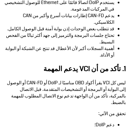
يستخدم DoIP اتصالًا قائمًا على Ethernet للوصول التشخيصي
في المركبات المدعومة.
يدعم CAN-FD إطارات بيانات أسرع وأكبر من CAN
الكلاسيكي.
قد تتطلب بعض الوحدات إذن بوابة آمنة قبل الوصول الكامل.
تحتاج جلسات البرمجة والترميز إلى جهد أكثر ثباتًا من الفحص
البسيط.
أهمية السجلات أكبر لأن الأعطال قد تنتج عن الشبكة أو البوابة
أو الأداة.
1. تأكد من أن VCI يدعم المهمة
ليس كل VCI يقرأ أكواد OBD مناسبًا لـ DoIP أو CAN-FD أو الوصول
إلى البوابة أو البرمجة أو التشخيصات المتقدمة. قبل الاتصال
بالمركبة، تأكد من أن الواجهة تدعم نوع الاتصال المطلوب للمهمة
بالضبط.
تحقق من الآتي:
دعم DoIP؛