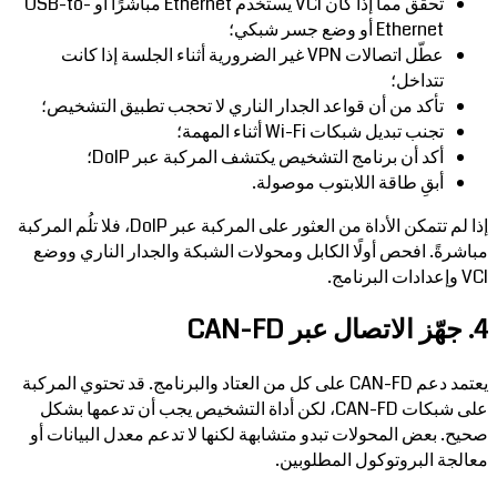
تحقق مما إذا كان VCI يستخدم Ethernet مباشرًا أو USB-to-
Ethernet أو وضع جسر شبكي؛
عطّل اتصالات VPN غير الضرورية أثناء الجلسة إذا كانت
تتداخل؛
تأكد من أن قواعد الجدار الناري لا تحجب تطبيق التشخيص؛
تجنب تبديل شبكات Wi-Fi أثناء المهمة؛
أكد أن برنامج التشخيص يكتشف المركبة عبر DoIP؛
أبقِ طاقة اللابتوب موصولة.
إذا لم تتمكن الأداة من العثور على المركبة عبر DoIP، فلا تلُم المركبة
مباشرةً. افحص أولًا الكابل ومحولات الشبكة والجدار الناري ووضع
VCI وإعدادات البرنامج.
4. جهّز الاتصال عبر CAN-FD
يعتمد دعم CAN-FD على كل من العتاد والبرنامج. قد تحتوي المركبة
على شبكات CAN-FD، لكن أداة التشخيص يجب أن تدعمها بشكل
صحيح. بعض المحولات تبدو متشابهة لكنها لا تدعم معدل البيانات أو
معالجة البروتوكول المطلوبين.