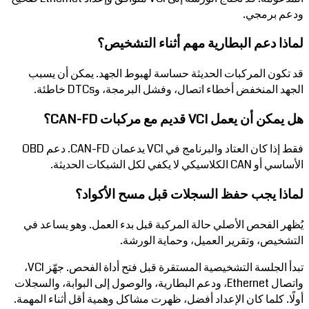
ودعم برمجي.
لماذا دعم البطارية مهم أثناء التشخيص؟
قد تكون المركبات الحديثة حساسة لهبوط الجهد. يمكن أن يسبب
الجهد المنخفض أخطاء اتصال، وفشل البرمجة، وDTCs خاطئة.
هل يمكن أن يعمل VCI قديم مع مركبات CAN-FD؟
فقط إذا كان العتاد والبرنامج في VCI يدعمان CAN-FD. دعم OBD
الأساسي أو CAN الكلاسيكي لا يكفي لكل الشبكات الحديثة.
لماذا يجب حفظ السجلات قبل مسح الأكواد؟
يُظهر الفحص الأصلي حالة المركبة قبل بدء العمل. وهو يساعد في
التشخيص، وتقرير العميل، وحماية الورشة.
تبدأ الجلسة التشخيصية المستقرة قبل فتح أداة الفحص. جهّز VCI،
واتصال Ethernet، ودعم البطارية، والوصول إلى البوابة، والسجلات
أولًا. كلما كان الإعداد أفضل، ظهرت مشاكل وهمية أقل أثناء المهمة.