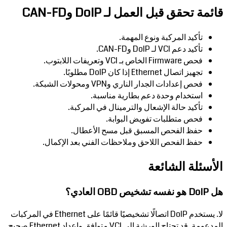
قائمة تحقق قبل العمل لـ DoIP وCAN-FD
تأكيد المركبة ونوع المهمة.
تأكيد دعم VCI لـ DoIP وCAN-FD.
فحص Firmware الخاص بـ VCI وتعريفات اللابتوب.
تجهيز اتصال Ethernet إذا كان DoIP مطلوبًا.
فحص إعدادات الجدار الناري وVPN ومحولات الشبكة.
استخدام وحدة دعم بطارية مناسبة.
تأكيد حالة الإشعال والترمينال في المركبة.
فحص متطلبات تفويض البوابة.
حفظ الفحص المسبق قبل مسح الأعطال.
حفظ الفحص اللاحق وملاحظات الفني بعد الإكمال.
الأسئلة الشائعة
هل DoIP هو نفسه تشخيص OBD العادي؟
لا. يستخدم DoIP اتصالًا تشخيصيًا قائمًا على Ethernet في المركبات
المدعومة. قد تحتاج الورشة إلى VCI متوافق وإعداد Ethernet صحيح