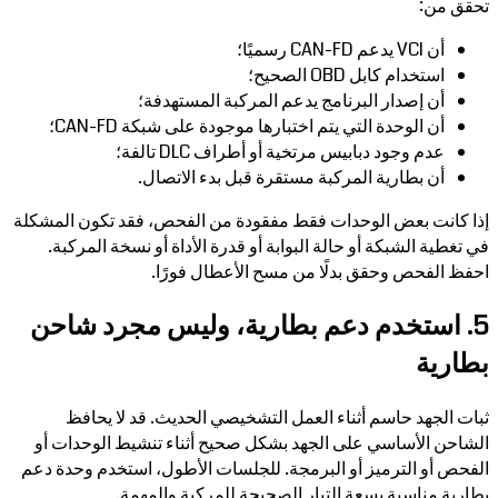
تحقق من:
أن VCI يدعم CAN-FD رسميًا؛
استخدام كابل OBD الصحيح؛
أن إصدار البرنامج يدعم المركبة المستهدفة؛
أن الوحدة التي يتم اختبارها موجودة على شبكة CAN-FD؛
عدم وجود دبابيس مرتخية أو أطراف DLC تالفة؛
أن بطارية المركبة مستقرة قبل بدء الاتصال.
إذا كانت بعض الوحدات فقط مفقودة من الفحص، فقد تكون المشكلة
في تغطية الشبكة أو حالة البوابة أو قدرة الأداة أو نسخة المركبة.
احفظ الفحص وحقق بدلًا من مسح الأعطال فورًا.
5. استخدم دعم بطارية، وليس مجرد شاحن
بطارية
ثبات الجهد حاسم أثناء العمل التشخيصي الحديث. قد لا يحافظ
الشاحن الأساسي على الجهد بشكل صحيح أثناء تنشيط الوحدات أو
الفحص أو الترميز أو البرمجة. للجلسات الأطول، استخدم وحدة دعم
بطارية مناسبة بسعة التيار الصحيحة للمركبة والمهمة.