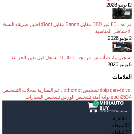
12 يونيو 2026
قراءة ECU عبر OBD مقابل Bench مقابل Boot: اختيار طريقة النسخ
الاحتياطي المناسبة
2 يونيو 2026
تسجيل بيانات أساس لبرمجة ECU: ماذا تسجل قبل تغيير الخرائط
8 يونيو 2026
العلامات
vci
can-fd
doip
تشخيص ethernet
دعم البطارية
سجلات التشخيص
j2534
obd
بوابة آمنة
تشخيص الورش
تشخيص السيارات
180
أفراد
15
مبيعات
6
الملفات