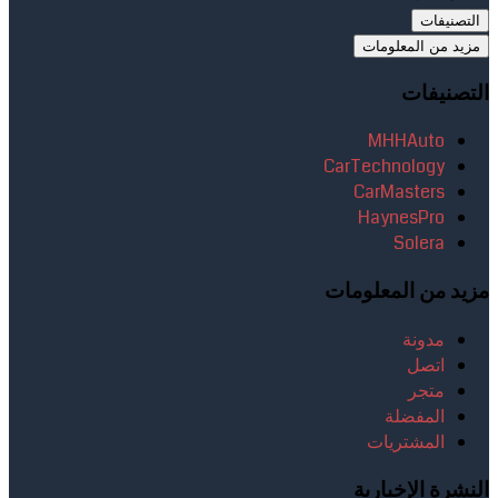
التصنيفات
مزيد من المعلومات
التصنيفات
MHHAuto
CarTechnology
CarMasters
HaynesPro
Solera
مزيد من المعلومات
مدونة
اتصل
متجر
المفضلة
المشتريات
النشرة الإخبارية