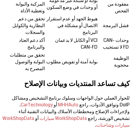
بوابة أو شبكة غير مدعومة
مفقودة من
المركبة والبوابة
أو وحدات في وضع السكون
الفحص
وتغطية الأداة
هبوط الجهد أو عدم استقرار
تحقق من دعم
فشل البرمجة
الاتصال أو مشكلة في
البطارية والكوابل
البرنامج
والسجلات
وحدات CAN-
VCI أو الكابل لا يدعمان
أكد دعم العتاد
FD لا تستجيب
CAN-FD
والبرنامج
تحقق من متطلبات
الوظيفة
بوابة آمنة أو تفويض مطلوب
البوابة والوصول
محجوبة
المصرح به
كيف تساعد المنتديات وبيانات الإصلاح
للحوار العملي حول الواجهات وسلوك برنامج التشخيص ومشاكل
DoIP وتوافق الأدوات، راجع
MHHAuto
أو
CarTechnology
.
ولإجراءات الإصلاح ومخططات الأسلاك والبيانات التقنية أثناء
تشخيص الورشة، راجع
WorkShopData سيارات
أو
WorkShopData
سيارات وشاحنات
.