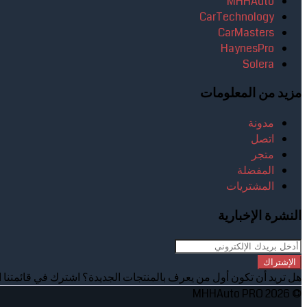
MHHAuto
CarTechnology
CarMasters
HaynesPro
Solera
مزيد من المعلومات
مدونة
اتصل
متجر
المفضلة
المشتريات
النشرة الإخبارية
الإشتراك
هل تريد أن تكون أول من يعرف بالمنتجات الجديدة؟ اشترك في قائمتنا ا
© 2026 MHHAuto PRO