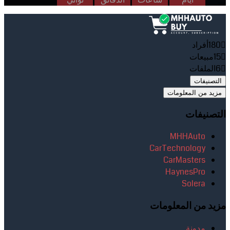
180
أفراد
15
مبيعات
6
الملفات
التصنيفات
مزيد من المعلومات
التصنيفات
MHHAuto
CarTechnology
CarMasters
HaynesPro
Solera
مزيد من المعلومات
مدونة