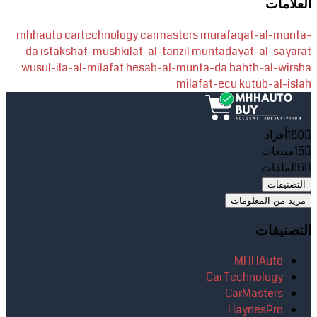
العلامات
mhhauto
cartechnology
carmasters
murafaqat-al-munta-
da
istakshaf-mushkilat-al-tanzil
muntadayat-al-sayarat
wusul-ila-al-milafat
hesab-al-munta-da
bahth-al-wirsha
milafat-ecu
kutub-al-islah
180
أفراد
15
مبيعات
6
الملفات
التصنيفات
مزيد من المعلومات
التصنيفات
MHHAuto
CarTechnology
CarMasters
HaynesPro