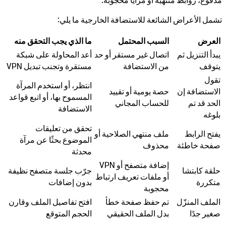
مدفوع، روابط منتهية أو مرايا محجوبة.
تشمل الأعراض الشائعة للاستضافة الخارجية ما يلي:
العرض
السبب المحتمل
ما الذي يجب التحقق منه
يبدأ التنزيل ثم
اتصال غير مستقر أو حد
أعد المحاولة على شبكة
يتوقف
من الاستضافة
مستقرة وتجنب تبديل VPN
تقول
انتظر، أو استخدم المرآة
الاستضافة إن
حصة يومية أو تقييد
المسموح بها، أو اتبع قواعد
الحد قد تم
للحساب المجاني
الاستضافة
بلوغه
تحقق من تعليقات
يفتح الرابط
ملف منتهي الصلاحية أو
الموضوع بحثًا عن مرآة
صفحة خاطئة
محذوف
محدثة
إضافة متصفح أو VPN
حلقة كابتشا
جرّب جلسة متصفح نظيفة
أو ملفات تعريف ارتباط
متكررة
بدون إضافات
محجوبة
الملف المنزّل
تم حفظ صفحة خطأ
افتح تفاصيل الملف وقارن
صغير جدًا
بدل الملف الحقيقي
الحجم المتوقع