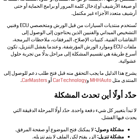
أو صيغة الأرشيف أو إدخال كلمة المرور أو برامج الحماية أو حتى
أرشيف متعدد الأجزاء غير مكتمل.
تُستخدم منتديات السيارات من قبل الورش ومتخصصي ECU وفنيي
التشخيص الميداني والفنيين الذين يحتاجون إلى الوصول إلى
النقاشات الفنية، كتيبات الإصلاح، المرفقات، ملاحظات البرمجة،
ملفات ECU وموارد الورش المؤرشفة. وعندما يفشل التنزيل، تكون
أسرع طريقة هي تقسيم المشكلة إلى مراحل بدلًا من تجربة حلول
عشوائية.
يشرح هذا الدليل ما يجب التحقق منه قبل فتح طلب دعم للوصول إلى
المنتدى مثل
MHHAuto
و
CarTechnology
أو
CarMasters
.
حدّد أولًا أين تحدث المشكلة
لا تبدأ بتغيير كل شيء دفعة واحدة. حدّد أولًا المرحلة الدقيقة التي
يحدث فيها الفشل.
مشكلة وصول:
لا يمكنك فتح الموضوع أو صفحة المرفق.
مشكلة تنزيل:
الزر يفتح لكن الملف لا يتم تنزيله.