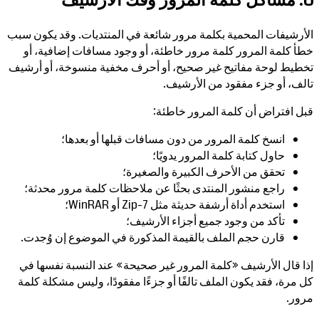
6. مشاكل كلمة المرور وفك الأرشيف
الأرشيفات المحمية بكلمة مرور شائعة في المنتديات. وقد يكون سبب
خطأ كلمة المرور كلمة مرور خاطئة، أو وجود مسافات إضافية، أو
تخطيط لوحة مفاتيح غير صحيح، أو أحرف مخفية منسوخة، أو أرشيف
تالف، أو جزء مفقود من الأرشيف.
قبل افتراض أن كلمة المرور خاطئة:
انسخ كلمة المرور من دون مسافات قبلها أو بعدها؛
حاول كتابة كلمة المرور يدويًا؛
تحقق من الأحرف الكبيرة والصغيرة؛
راجع منشور المنتدى بحثًا عن ملاحظات كلمة مرور محدثة؛
استخدم أداة أرشفة حديثة مثل 7-Zip أو WinRAR؛
تأكد من وجود جميع أجزاء الأرشيف؛
قارن حجم الملف بالقيمة المذكورة في الموضوع إن وُجدت.
إذا قال الأرشيف «كلمة المرور غير صحيحة» عند النسبة نفسها في
كل مرة، فقد يكون الملف تالفًا أو جزءًا مفقودًا، وليس مشكلة كلمة
مرور.