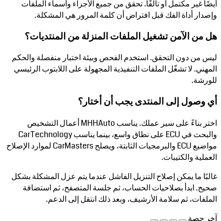
أيضًا غير مكتمل أو تالفًا. تحقق من جميع الأجزاء وأسماء الملفات
وإصدار أداة الفك قبل افتراض أن كلمة المرور هي المشكلة.
هل من الآمن تشغيل الملفات المنزلة من المنتديات؟
ليس من دون التحقق. استخدم الفحص وبيئة اختبار منفصلة والحكم
المهني. لا تشغّل الملفات التنفيذية المجهولة على اللابتوب الرئيسي
للورشة.
أي وصول إلى المنتدى يجب أن أختار؟
اختر بناءً على سير عملك. يناسب MHHAuto أعمال التشخيص
والبحث في ECU على نطاق واسع، بينما يناسب CarTechnology
مواضيع ECU والبرمجيات الثابتة، ويصلح CarMasters لموارد الإصلاح
العملية والكتيبات.
غالبًا ما يمكن إصلاح التنزيل الفاشل عندما يتم عزل المشكلة بشكل
صحيح. ابدأ بصلاحيات الحساب، ثم جلسة المتصفح، ثم استضافة
الملفات، ثم سلامة الأرشيف، وبعد ذلك انتقل إلى الدعم.
آخر حصة