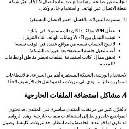
الجلسة غير صالحة. وهذا شائع عند إعادة اتصال VPN أو تغيّر شبكة
نقطة الاتصال عبر الهاتف أو استخدام خادم وكيل.
إذا استمرت التنزيلات بالفشل، اختبر الاتصال المستقر:
عطّل VPN مؤقتًا إذا كان ذلك مسموحًا في بيئتك؛
تجنب التبديل بين Wi-Fi وبيانات الهاتف أثناء التنزيل؛
لا تفتح الحساب نفسه من مواقع عديدة في الوقت نفسه؛
أعد تشغيل جلسة المتصفح بعد تغييرات الشبكة؛
تحقق مما إذا كانت استضافة الملفات تحظر مناطق أو نطاقات
IP معينة.
لاستخدام الورشة، الشبكة المستقرة أهم من السرعة. فالانقطاعات
المتكررة غالبًا ما تؤدي إلى تنزيلات تالفة وفشل فك الأرشيف لاحقًا.
4. مشاكل استضافة الملفات الخارجية
لا تُخزّن كثير من مرفقات المنتدى مباشرة على المنتدى. قد تحتوي
المواضيع على روابط إلى استضافات ملفات خارجية. وهذه الروابط
قد تكون لها قواعدها الخاصة: وقت انتظار، حد تنزيلات، كابتشا، وصول