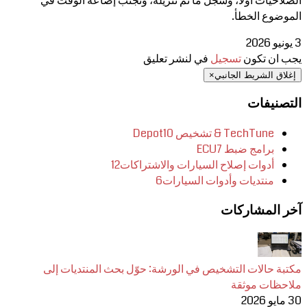
الصلاحيات أولًا، وسجل ما تم تنزيله، وتجنب إضاعة الوقت في
الموضوع الخطأ.
3 يونيو 2026
يجب ان تكون
تسجيل
في لنشر تعليق
إغلاق الشريط الجانبي
×
التصنيفات
TechTune & تشخيص Depot
10
برامج ضبط ECU
7
أدوات إصلاح السيارات والاشتراكات
12
منتديات وأدوات السيارات
6
آخر المشاركات
مكتبة حالات التشخيص في الورشة: حوّل بحث المنتديات إلى
ملاحظات موثقة
30 مايو 2026