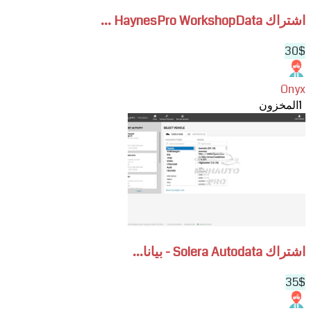
اشتراك HaynesPro WorkshopData ...
30$
Onyx
1
المخزون
View
اشتراك
Solera
Autodata
-
بيانات
إصلاح
السيارات
والدراجات
اشتراك Solera Autodata - بيانا...
النارية
والأسطول
35$