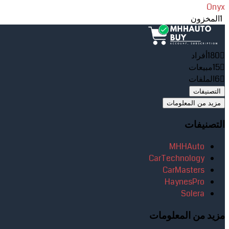
Onyx
1
المخزون
180
أفراد
15
مبيعات
6
الملفات
التصنيفات
مزيد من المعلومات
التصنيفات
MHHAuto
CarTechnology
CarMasters
HaynesPro
Solera
مزيد من المعلومات