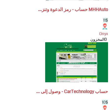
المرفقات
MHHAuto حساب - رمز الدعوة وتنز...
11$
Onyx
0
المخزون
View
حساب
CarTechnology
-
وصول
إلى
المنتدى
وتنزيل
المرفقات
حساب CarTechnology - وصول إلى ...
10$