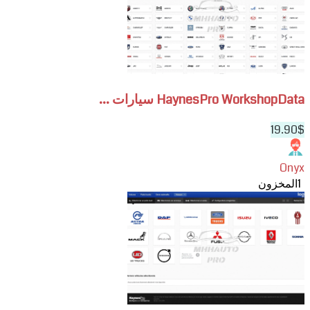
سيارات
اشتراك
HaynesPro WorkshopData سيارات ...
19.90$
Onyx
1
المخزون
View
اشتراك
HaynesPro
WorkshopData
للسيارات
والشاحنات