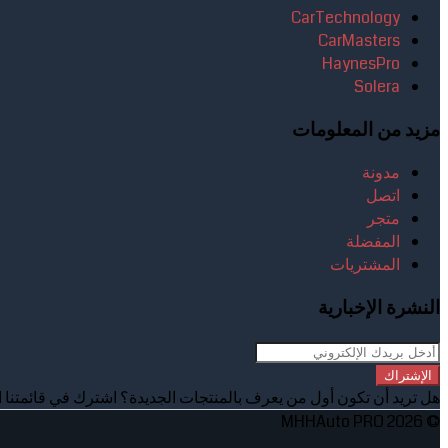
CarTechnology
CarMasters
HaynesPro
Solera
مزيد من المعلومات
مدونة
اتصل
متجر
المفضلة
المشتريات
النشرة الإخبارية
الإشتراك
هل تريد أن تكون أول من يعرف بالمنتجات الجديدة؟ اشترك في قائمتنا ا
© 2026 MHHAuto PRO