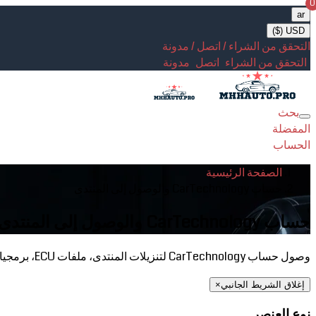
0
ar
USD ($)
التحقق من الشراء / اتصل / مدونة
التحقق من الشراء
اتصل
مدونة
بحث
Toggle
المفضلة
navigation
الحساب
الصفحة الرئيسية
حساب CarTechnology والوصول إلى المنتدى
حساب CarTechnology والوصول إلى المنتدى
وصول حساب CarTechnology لتنزيلات المنتدى، ملفات ECU، برمجيات الضبط، موارد التشخيص والرسائل الخاصة.
إغلاق الشريط الجانبي
×
نوع العنصر