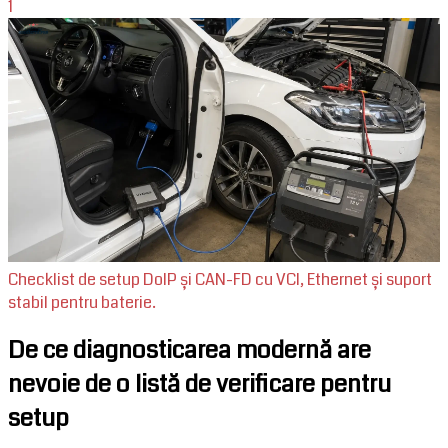
1
Checklist de setup DoIP și CAN-FD cu VCI, Ethernet și suport
stabil pentru baterie.
De ce diagnosticarea modernă are
nevoie de o listă de verificare pentru
setup