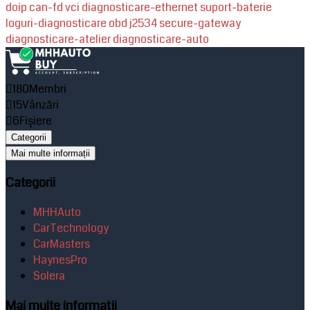
doip
can-fd
vci
diagnosticare-ethernet
suport-baterie
loguri-diagnosticare
obd
j2534
secure-gateway
diagnosticare-atelier
diagnosticare-auto
180
Membri
15
Vânzări
6
Fișiere
Categorii
Mai multe informații
Categorii
MHHAuto
CarTechnology
CarMasters
HaynesPro
Solera
Mai multe informații