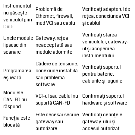
Instrumentul
Problemă de
Verificați adaptorul de
nu găsește
Ethernet, firewall,
rețea, conexiunea VCI
vehiculul prin
mod VCI sau cablu
și cablul
DoIP
Verificați starea
Unele module
Gateway, rețea
vehiculului, gateway-
lipsesc din
neacceptată sau
ul și acoperirea
scanare
module adormite
instrumentului
Cădere de tensiune,
Verificați suportul
Programarea
conexiune instabilă
pentru baterie,
eșuează
sau problemă
cablurile și logurile
software
Modulele
VCI-ul sau cablul nu
Confirmați suportul
CAN-FD nu
suportă CAN-FD
hardware și software
răspund
Este necesar secure
Verificați cerințele
Funcția este
gateway sau
gateway-ului și
blocată
autorizare
accesul autorizat