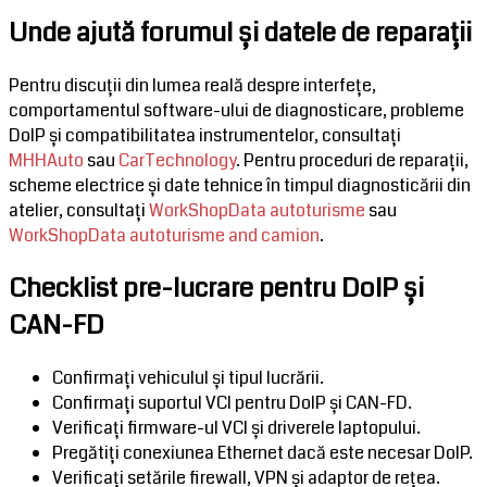
Unde ajută forumul și datele de reparații
Pentru discuții din lumea reală despre interfețe,
comportamentul software-ului de diagnosticare, probleme
DoIP și compatibilitatea instrumentelor, consultați
MHHAuto
sau
CarTechnology
. Pentru proceduri de reparații,
scheme electrice și date tehnice în timpul diagnosticării din
atelier, consultați
WorkShopData autoturisme
sau
WorkShopData autoturisme and camion
.
Checklist pre-lucrare pentru DoIP și
CAN-FD
Confirmați vehiculul și tipul lucrării.
Confirmați suportul VCI pentru DoIP și CAN-FD.
Verificați firmware-ul VCI și driverele laptopului.
Pregătiți conexiunea Ethernet dacă este necesar DoIP.
Verificați setările firewall, VPN și adaptor de rețea.