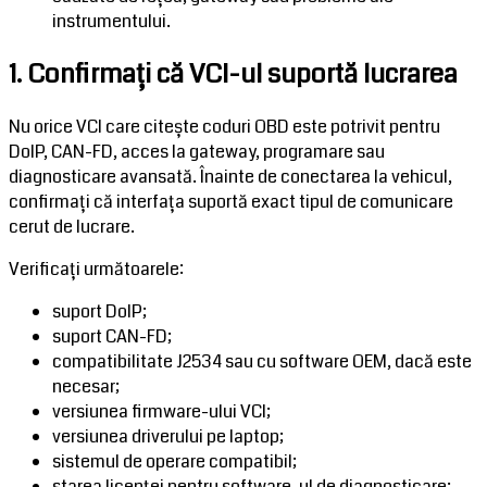
instrumentului.
1. Confirmați că VCI-ul suportă lucrarea
Nu orice VCI care citește coduri OBD este potrivit pentru
DoIP, CAN-FD, acces la gateway, programare sau
diagnosticare avansată. Înainte de conectarea la vehicul,
confirmați că interfața suportă exact tipul de comunicare
cerut de lucrare.
Verificați următoarele:
suport DoIP;
suport CAN-FD;
compatibilitate J2534 sau cu software OEM, dacă este
necesar;
versiunea firmware-ului VCI;
versiunea driverului pe laptop;
sistemul de operare compatibil;
starea licenței pentru software-ul de diagnosticare;