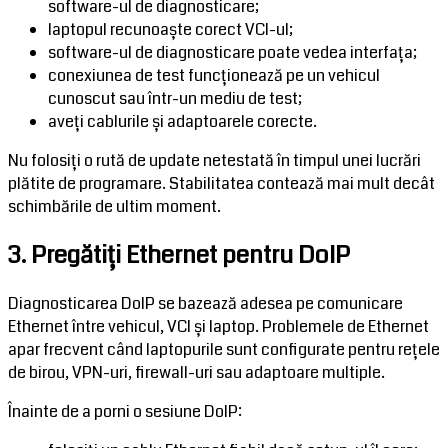
software-ul de diagnosticare;
laptopul recunoaște corect VCI-ul;
software-ul de diagnosticare poate vedea interfața;
conexiunea de test funcționează pe un vehicul
cunoscut sau într-un mediu de test;
aveți cablurile și adaptoarele corecte.
Nu folosiți o rută de update netestată în timpul unei lucrări
plătite de programare. Stabilitatea contează mai mult decât
schimbările de ultim moment.
3. Pregătiți Ethernet pentru DoIP
Diagnosticarea DoIP se bazează adesea pe comunicare
Ethernet între vehicul, VCI și laptop. Problemele de Ethernet
apar frecvent când laptopurile sunt configurate pentru rețele
de birou, VPN-uri, firewall-uri sau adaptoare multiple.
Înainte de a porni o sesiune DoIP: