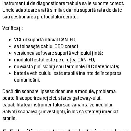
instrumentul de diagnosticare trebuie să le suporte corect.
Unele adaptoare arată similar, dar nu suportă rata de date
sau gestionarea protocolului cerute.
Verificați:
VCI-ul suportă oficial CAN-FD;
se folosește cablul OBD corect;
versiunea software suportă vehiculul țintă;
modulul testat este pe o rețea CAN-FD;
nu există pini slăbiți sau terminale DLC deteriorate;
bateria vehiculului este stabilă înainte de începerea
comunicării.
Dacă din scanare lipsesc doar unele module, problema
poate fi acoperirea rețelei, starea gateway-ului,
capabilitatea instrumentului sau varianta vehiculului.
Salvați scanarea și investigați, în loc să ștergeți imediat
erorile.