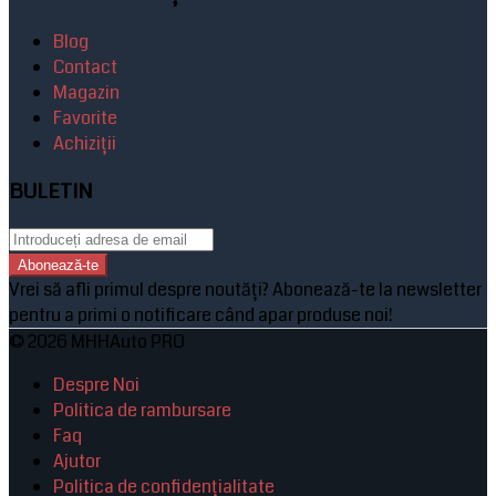
Blog
Contact
Magazin
Favorite
Achiziții
BULETIN
Abonează-te
Vrei să afli primul despre noutăți? Abonează-te la newsletter
pentru a primi o notificare când apar produse noi!
© 2026 MHHAuto PRO
Despre Noi
Politica de rambursare
Faq
Ajutor
Politica de confidențialitate