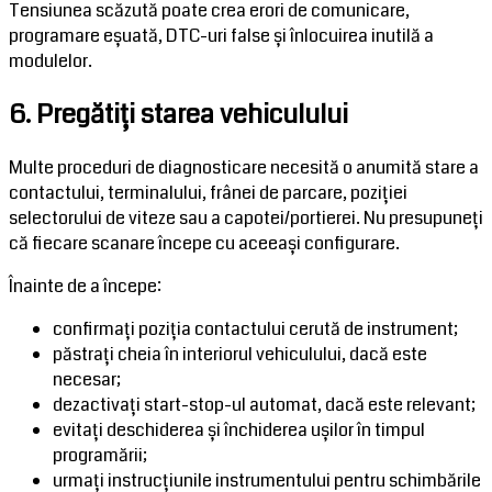
Tensiunea scăzută poate crea erori de comunicare,
programare eșuată, DTC-uri false și înlocuirea inutilă a
modulelor.
6. Pregătiți starea vehiculului
Multe proceduri de diagnosticare necesită o anumită stare a
contactului, terminalului, frânei de parcare, poziției
selectorului de viteze sau a capotei/portierei. Nu presupuneți
că fiecare scanare începe cu aceeași configurare.
Înainte de a începe:
confirmați poziția contactului cerută de instrument;
păstrați cheia în interiorul vehiculului, dacă este
necesar;
dezactivați start-stop-ul automat, dacă este relevant;
evitați deschiderea și închiderea ușilor în timpul
programării;
urmați instrucțiunile instrumentului pentru schimbările