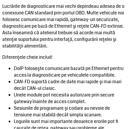
Lucrările de diagnosticare mai vechi depindeau adesea de o
conexiune CAN standard prin portul OBD. Multe vehicule noi
folosesc comunicare mai rapidă, gateway-uri securizate,
diagnosticare pe bază de Ethernet și rețele CAN-FD extinse.
Asta înseamnă că atelierul trebuie să acorde mai multă
atenție suportului pentru interfață, configurării rețelei și
stabilității alimentării.
Diferențele cheie includ:
DoIP folosește comunicare bazată pe Ethernet pentru
acces la diagnosticare pe vehiculele compatibile.
CAN-FD suportă cadre de date mai rapide și mai mari
decât CAN-ul clasic.
Unele module pot necesita autorizare prin secure
gateway înainte de acces complet.
Sesiunile de programare și codare au nevoie de
tensiune mai stabilă decât simpla scanare.
Logurile sunt mai importante deoarece erorile pot fi
cauzate de rețea, gateway sau probleme ale