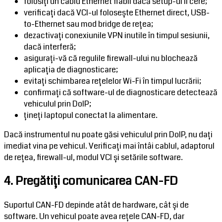
folosiți un cablu Ethernet fiabil dacă setup-ul îl cere;
verificați dacă VCI-ul folosește Ethernet direct, USB-
to-Ethernet sau mod bridge de rețea;
dezactivați conexiunile VPN inutile în timpul sesiunii,
dacă interferă;
asigurați-vă că regulile firewall-ului nu blochează
aplicația de diagnosticare;
evitați schimbarea rețelelor Wi-Fi în timpul lucrării;
confirmați că software-ul de diagnosticare detectează
vehiculul prin DoIP;
țineți laptopul conectat la alimentare.
Dacă instrumentul nu poate găsi vehiculul prin DoIP, nu dați
imediat vina pe vehicul. Verificați mai întâi cablul, adaptorul
de rețea, firewall-ul, modul VCI și setările software.
4. Pregătiți comunicarea CAN-FD
Suportul CAN-FD depinde atât de hardware, cât și de
software. Un vehicul poate avea rețele CAN-FD, dar