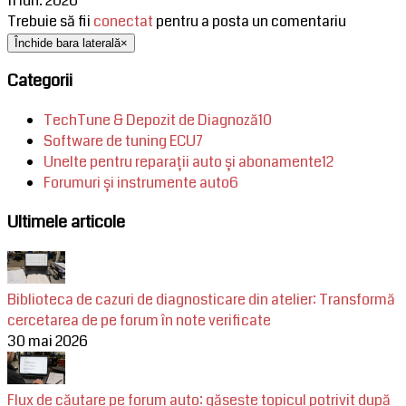
11 iun. 2026
Trebuie să fii
conectat
pentru a posta un comentariu
Închide bara laterală
×
Categorii
TechTune & Depozit de Diagnoză
10
Software de tuning ECU
7
Unelte pentru reparații auto și abonamente
12
Forumuri și instrumente auto
6
Ultimele articole
Biblioteca de cazuri de diagnosticare din atelier: Transformă
cercetarea de pe forum în note verificate
30 mai 2026
Flux de căutare pe forum auto: găsește topicul potrivit după