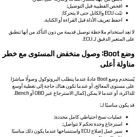
افحص القطبية قبل التوصيل;
ثبّت ECU والكابل حتى لا يتحركا;
احفظ تعريف الأداة قبل القراءة أو الكتابة.
لا تعِد استخدام ملاحظة توصيل قديمة من دون التأكد من أنها تنطبق
على المتغير الدقيق لـ ECU.
وضع Boot: وصول منخفض المستوى مع خطر
مناولة أعلى
يُستخدم وضع Boot عادةً عندما يتطلب البروتوكول وصولًا مباشرًا
على مستوى المعالج، أو عندما تكون هناك حاجة إلى تغطية أوسع
للذاكرة، أو عندما لا يمكن إكمال الاسترجاع عبر OBD أو Bench.
قد يكون مناسبًا لـ:
عمليات نسخ احتياطي كامل محددة;
استرجاع وحدة تحكم لا تتواصل;
سير عمل إصلاح ECU واستنساخها عندما يكون ذلك مناسبًا