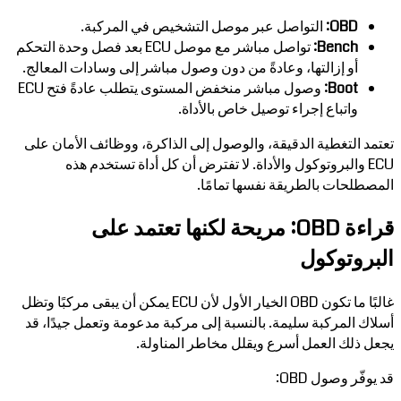
OBD:
التواصل عبر موصل التشخيص في المركبة.
Bench:
تواصل مباشر مع موصل ECU بعد فصل وحدة التحكم
أو إزالتها، وعادةً من دون وصول مباشر إلى وسادات المعالج.
Boot:
وصول مباشر منخفض المستوى يتطلب عادةً فتح ECU
واتباع إجراء توصيل خاص بالأداة.
تعتمد التغطية الدقيقة، والوصول إلى الذاكرة، ووظائف الأمان على
ECU والبروتوكول والأداة. لا تفترض أن كل أداة تستخدم هذه
المصطلحات بالطريقة نفسها تمامًا.
قراءة OBD: مريحة لكنها تعتمد على
البروتوكول
غالبًا ما تكون OBD الخيار الأول لأن ECU يمكن أن يبقى مركبًا وتظل
أسلاك المركبة سليمة. بالنسبة إلى مركبة مدعومة وتعمل جيدًا، قد
يجعل ذلك العمل أسرع ويقلل مخاطر المناولة.
قد يوفّر وصول OBD: