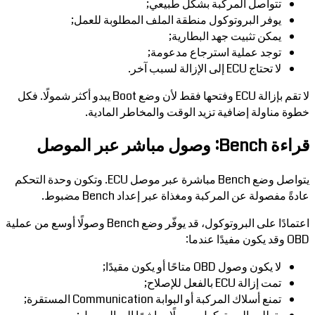
تتواصل المركبة بشكل طبيعي;
يوفر البروتوكول منطقة الملف المطلوبة للعمل;
يمكن تثبيت جهد البطارية;
توجد عملية استرجاع مدعومة;
لا تحتاج ECU إلى الإزالة لسبب آخر.
لا تقم بإزالة ECU وفتحها فقط لأن وضع Boot يبدو أكثر شمولًا. فكل
خطوة مناولة إضافية تزيد الوقت والمخاطر المادية.
قراءة Bench: وصول مباشر عبر الموصل
يتواصل وضع Bench مباشرة عبر موصل ECU. وتكون وحدة التحكم
عادةً مفصولة عن المركبة ومغذاة عبر إعداد Bench مضبوط.
اعتمادًا على البروتوكول، قد يوفّر وضع Bench وصولًا أوسع من عملية
OBD وقد يكون مفيدًا عندما:
لا يكون وصول OBD متاحًا أو يكون مقيدًا;
تمت إزالة ECU بالفعل للإصلاح;
تمنع أسلاك المركبة أو البوابة Communication المستقرة;