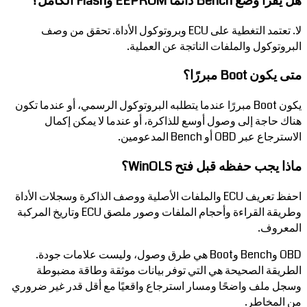
هل يقرأ وضع Bench دائمًا EEPROM وFlash الكامل؟
لا. تعتمد التغطية على ECU وبروتوكول الأداة. تحقق من وصف
البروتوكول والملفات الناتجة عن العملية.
متى يكون Boot مبررًا؟
يكون Boot مبررًا عندما يتطلبه البروتوكول الرسمي، أو عندما تكون
هناك حاجة إلى وصول أوسع للذاكرة، أو عندما لا يمكن إكمال
الاسترجاع عبر OBD أو Bench المدعومين.
ماذا يجب حفظه قبل فتح WinOLS؟
احفظ تعريف ECU والملفات الأصلية ووصف الذاكرة وسجلات الأداة
وطريقة القراءة وأحجام الملفات وصور ملصق ECU وتاريخ المركبة
المعروف.
OBD وBench وBoot هي طرق وصول، وليست علامات جودة.
الطريقة الصحيحة هي التي توفر بيانات موثقة وطاقة مضبوطة
وسجل ملف واضحًا ومسار استرجاع واقعيًا مع أقل قدر غير ضروري
من المخاطر.