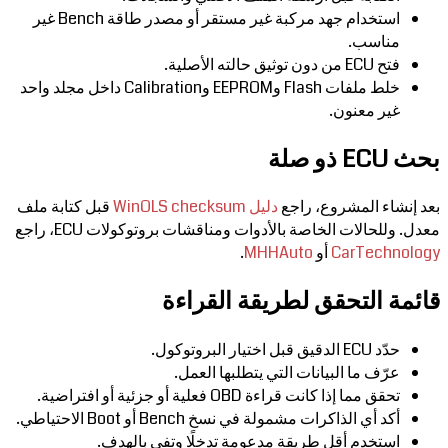
استخدام جهد مركبة غير مستقر أو مصدر طاقة Bench غير
مناسب.
فتح ECU من دون توثيق حالته الأصلية.
خلط ملفات Flash وEEPROM وCalibration داخل مجلد واحد
غير معنون.
بحث ECU ذو صلة
بعد إنشاء المشروع، راجع
دليل WinOLS checksum
قبل كتابة ملف
معدل. وللحالات الخاصة بالأدوات ومناقشات بروتوكولات ECU، راجع
CarTechnology
أو
MHHAuto
.
قائمة التحقق لطريقة القراءة
حدّد ECU الدقيق قبل اختيار البروتوكول.
عرّف ما البيانات التي يتطلبها العمل.
تحقق مما إذا كانت قراءة OBD فعلية أو جزئية أو افتراضية.
أكد أي الذاكرات مشمولة في نسخ Bench أو Boot الاحتياطي.
استخدم أقل طريقة مدعومة تدخلًا وتفي بالهدف.