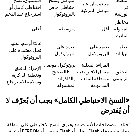
المعتاد
الموصل ونسخ
المستوى، نسخ
مدعومتان عبر
في
احتياطي خاص
احتياطي كامل أو
موصل المركبة
الورشة
بالبروتوكول
استرجاع عند الدعم
مخاطر
المناولة
أقل
متوسطة
أعلى
المادية
غالبًا أوسع، لكنها
تغطية
تعتمد على
تعتمد على
تظل معتمدة على
البيانات
البروتوكول
البروتوكول
البروتوكول
القراءة الفعلية
بروتوكول موصل
الإجراء الدقيق،
التحقق
مقابل الافتراضية
ECU الصحيح
وتغطية الذاكرة،
الرئيسي
ومنطقة الملف
والذاكرات
وسلامة الاسترجاع
المدعومة
المشمولة
«النسخ الاحتياطي الكامل» يجب أن يُعرّف لا
أن يُفترض
تختلف مصطلحات الأدوات. قد يحتوي النسخ الاحتياطي على منطقة
معايرة واحدة أو Flash داخلي أو Flash خارجي أو EEPROM أو عدة