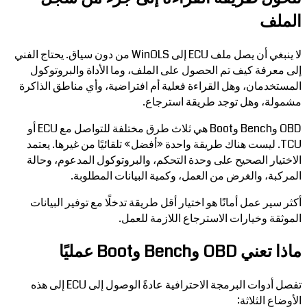
الملف
لا ينبغي أن يصل ملف ECU إلى WinOLS من دون سياق. يحتاج الفني
إلى معرفة كيف تم الحصول على الملف، وما الأداة والبروتوكول
المستخدمان، وهل القراءة فعلية أم افتراضية، وأي مناطق الذاكرة
مشمولة، وهل توجد طريقة استرجاع.
OBD وBench وBoot هي ثلاث طرق مختلفة للتواصل مع ECU أو
TCU. ليست هناك طريقة واحدة «أفضل» تلقائيًا من غيرها. يعتمد
الاختيار الصحيح على وحدة التحكم، والبروتوكول المدعوم، وحالة
المركبة، والغرض من العمل، وكمية البيانات المطلوبة.
أكثر سير عمل أمانًا هو اختيار أقل طريقة تدخلًا مع توفير البيانات
الموثقة وخيارات الاسترجاع اللازمة للعمل.
ماذا تعني OBD وBench وBoot عمليًا
تفصل أدوات البرمجة الاحترافية عادةً الوصول إلى ECU إلى هذه
الأوضاع الثلاثة: