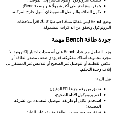
يتطلب البروتوكول وصولًا مباشرًا إلى الموصل;
يتوفر نسخ احتياطي أكثر شمولًا عبر وضع Bench;
تكون الطاقة والتواصل المضبوطان أسهل خارج المركبة.
وضع Bench ليس تلقائيًا نسخًا احتياطيًا كاملًا. اقرأ ملاحظات
البروتوكول وتحقق من الذاكرات المشمولة.
جودة طاقة Bench مهمة
يجب التعامل مع إعداد Bench على أنه معدات اختبار إلكترونية، لا
مجرد مجموعة أسلاك مفكوكة. قد يؤدي ضعف مصدر الطاقة أو
عكس القطبية أو التوصيل غير الصحيح أو التلامس غير المستقر إلى
إتلاف وحدة التحكم.
قبل البدء:
تحقق من رقم جزء ECU الدقيق;
اختر بروتوكول الأداة الصحيح;
استخدم الكابل أو طريقة التوصيل المعتمدة من الشركة
المصنعة;
تحقق من جهد مصدر الطاقة وقدرته على التيار;