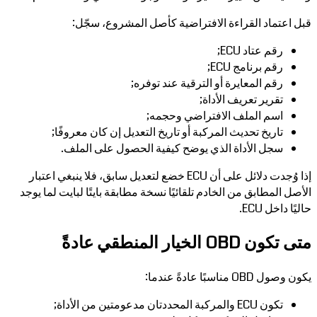
قبل اعتماد القراءة الافتراضية كأصل المشروع، سجّل:
رقم عتاد ECU;
رقم برنامج ECU;
رقم المعايرة أو الترقية عند توفره;
تقرير تعريف الأداة;
اسم الملف الافتراضي وحجمه;
تاريخ تحديث المركبة أو تاريخ التعديل إن كان معروفًا;
سجل الأداة الذي يوضح كيفية الحصول على الملف.
إذا وُجدت دلائل على أن ECU خضع لتعديل سابق، فلا ينبغي اعتبار
الأصل المطابق من الخادم تلقائيًا نسخة مطابقة بايتًا لبايت لما يوجد
حاليًا داخل ECU.
متى تكون OBD الخيار المنطقي عادةً
يكون وصول OBD مناسبًا عادةً عندما:
تكون ECU والمركبة المحددتان مدعومتين من الأداة;