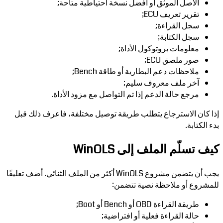
الأصل الموثق أو أفضل نسخة احتياطية متاحة;
تقرير تعريف ECU;
سجل القراءة;
سجل الكتابة;
معلومات بروتوكول الأداة;
صور ملصق ECU;
ملاحظات دعم البطارية أو طاقة Bench;
آخر ملف معروف سليم;
مرجع حالة الدعم إذا تم التواصل مع مزود الأداة.
إذا كان الاسترجاع يتطلب طريقة توصيل مختلفة، فاعرف ذلك قبل
بدء الكتابة.
كيف تسلّم الملف إلى WinOLS
يجب أن يتضمن مشروع WinOLS أكثر من الملف الثنائي. أضف تعليقًا
للمشروع أو ملاحظة نصية تتضمن:
طريقة القراءة OBD أو Bench أو Boot;
حالة القراءة فعلية أو افتراضية;