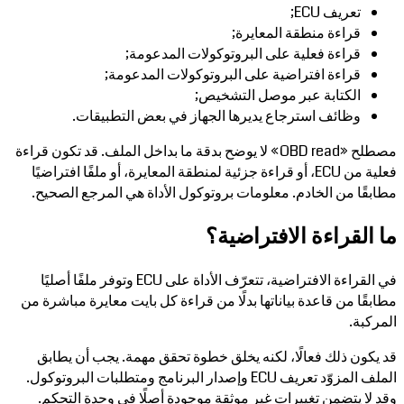
تعريف ECU;
قراءة منطقة المعايرة;
قراءة فعلية على البروتوكولات المدعومة;
قراءة افتراضية على البروتوكولات المدعومة;
الكتابة عبر موصل التشخيص;
وظائف استرجاع يديرها الجهاز في بعض التطبيقات.
مصطلح «OBD read» لا يوضح بدقة ما بداخل الملف. قد تكون قراءة
فعلية من ECU، أو قراءة جزئية لمنطقة المعايرة، أو ملفًا افتراضيًا
مطابقًا من الخادم. معلومات بروتوكول الأداة هي المرجع الصحيح.
ما القراءة الافتراضية؟
في القراءة الافتراضية، تتعرّف الأداة على ECU وتوفر ملفًا أصليًا
مطابقًا من قاعدة بياناتها بدلًا من قراءة كل بايت معايرة مباشرة من
المركبة.
قد يكون ذلك فعالًا، لكنه يخلق خطوة تحقق مهمة. يجب أن يطابق
الملف المزوّد تعريف ECU وإصدار البرنامج ومتطلبات البروتوكول.
وقد لا يتضمن تغييرات غير موثقة موجودة أصلًا في وحدة التحكم.