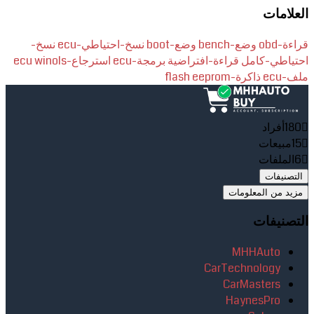
العلامات
قراءة-obd
وضع-bench
وضع-boot
نسخ-احتياطي-ecu
نسخ-
احتياطي-كامل
قراءة-افتراضية
برمجة-ecu
استرجاع-ecu
winols
ملف-ecu
ذاكرة-flash
eeprom
180
أفراد
15
مبيعات
6
الملفات
التصنيفات
مزيد من المعلومات
التصنيفات
MHHAuto
CarTechnology
CarMasters
HaynesPro