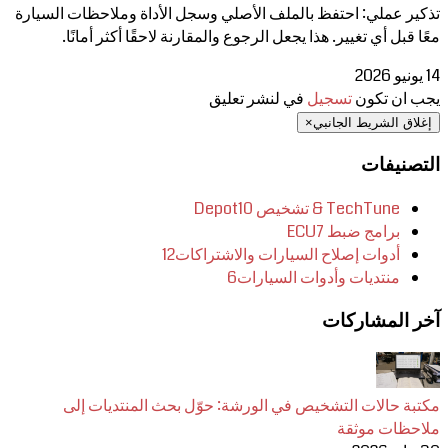
تذكير عملي: احتفظ بالملف الأصلي وسجل الأداة وملاحظات السيارة
معًا قبل أي تغيير. هذا يجعل الرجوع والمقارنة لاحقًا أكثر أمانًا.
14 يونيو 2026
يجب ان تكون
تسجيل
في لنشر تعليق
إغلاق الشريط الجانبي
×
التصنيفات
TechTune & تشخيص Depot
10
برامج ضبط ECU
7
أدوات إصلاح السيارات والاشتراكات
12
منتديات وأدوات السيارات
6
آخر المشاركات
مكتبة حالات التشخيص في الورشة: حوّل بحث المنتديات إلى
ملاحظات موثقة