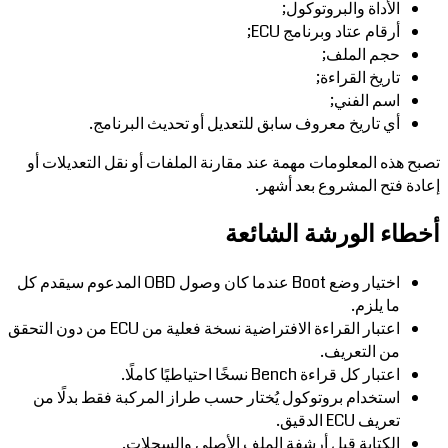
الأداة والبروتوكول;
أرقام عتاد وبرنامج ECU;
حجم الملف;
تاريخ القراءة;
اسم الفني;
أي تاريخ معروف سابق للتعديل أو تحديث البرنامج.
تصبح هذه المعلومات مهمة عند مقارنة الملفات أو نقل التعديلات أو
إعادة فتح المشروع بعد أشهر.
أخطاء الورشة الشائعة
اختيار وضع Boot عندما كان وصول OBD المدعوم سيقدم كل
ما يلزم.
اعتبار القراءة الافتراضية نسخة فعلية من ECU من دون التحقق
من التعريف.
اعتبار كل قراءة Bench نسخًا احتياطيًا كاملًا.
استخدام بروتوكول يُختار حسب طراز المركبة فقط بدلًا من
تعريف ECU الدقيق.
الكتابة قبل أرشفة الملف الأصلي والسجلات.