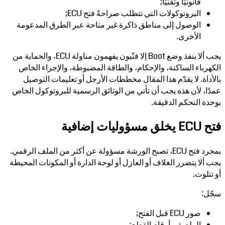
قانونيًا وتقنيًا;
البروتوكولات التي تتطلب صراحةً فتح ECU;
الوصول إلى مناطق ذاكرة غير متاحة عبر الطرق المدعومة
الأخرى.
يجب ألا ينفذ وضع Boot إلا فنّيون يفهمون مناولة ECU، والحماية من
الكهرباء الساكنة، والإحكام، والطاقة المضبوطة، والإجراء الخاص
بالأداة. لا يقدّم هذا المقال مخططات الأرجل أو تعليمات التوصيل
عمدًا، لأن هذه يجب أن تأتي من الوثائق الرسمية للبروتوكول الخاص
بوحدة التحكم الدقيقة.
فتح ECU يخلق مسؤوليات إضافية
بمجرد فتح ECU، تصبح الورشة مسؤولة عن أكثر من الملف الرقمي.
يجب ألا يتضرر الغلاف أو العازل أو لوحة الدارة أو المكونات المحيطة
أو تتلوث.
سجّل:
صور ECU قبل الفتح;
الملصق وأرقام القطع;