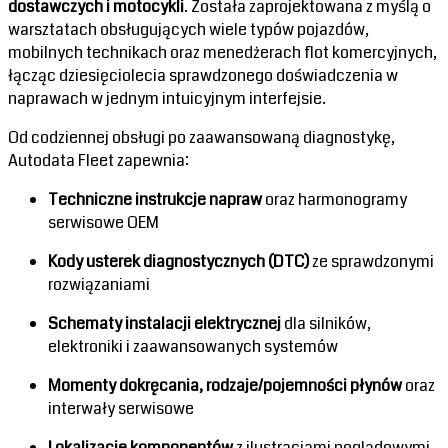
dostawczych i motocykli
. Została zaprojektowana z myślą o
warsztatach obsługujących wiele typów pojazdów,
mobilnych technikach oraz menedżerach flot komercyjnych,
łącząc dziesięciolecia sprawdzonego doświadczenia w
naprawach w jednym intuicyjnym interfejsie.
Od codziennej obsługi po zaawansowaną diagnostykę,
Autodata Fleet zapewnia:
Techniczne instrukcje napraw
oraz harmonogramy
serwisowe OEM
Kody usterek diagnostycznych (DTC)
ze sprawdzonymi
rozwiązaniami
Schematy instalacji elektrycznej
dla silników,
elektroniki i zaawansowanych systemów
Momenty dokręcania, rodzaje/pojemności płynów
oraz
interwały serwisowe
Lokalizacje komponentów
z ilustracjami poglądowymi