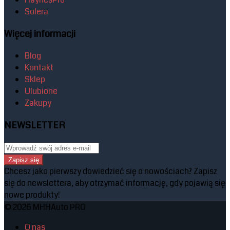
Solera
Więcej informacji
Blog
Kontakt
Sklep
Ulubione
Zakupy
NEWSLETTER
Zapisz się
Chcesz jako pierwszy dowiedzieć się o nowościach? Zapisz
się do newslettera, aby otrzymać informację, gdy pojawią się
nowe produkty!
© 2026 MHHAuto PRO
O nas