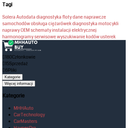
Tagi
Solera
Autodata
diagnostyka floty
dane naprawcze
samochodów
obsługa ciężarówek
diagnostyka motocykli
naprawy OEM
schematy instalacji elektrycznej
harmonogramy serwisowe
wyszukiwanie kodów usterek
180
Członkowie
15
Sprzedaż
6
Pliki
Kategorie
Więcej informacji
Kategorie
MHHAuto
CarTechnology
CarMasters
HaynesPro