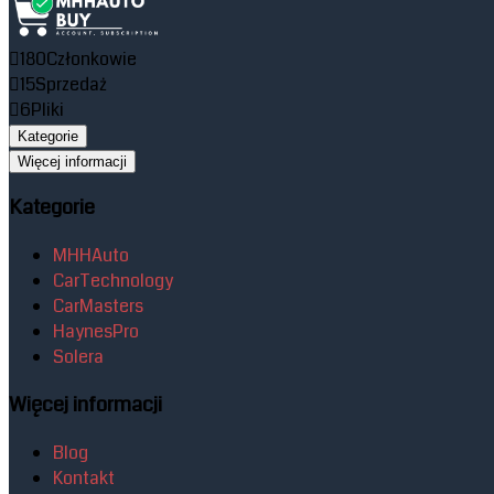
180
Członkowie
15
Sprzedaż
6
Pliki
Kategorie
Więcej informacji
Kategorie
MHHAuto
CarTechnology
CarMasters
HaynesPro
Solera
Więcej informacji
Blog
Kontakt