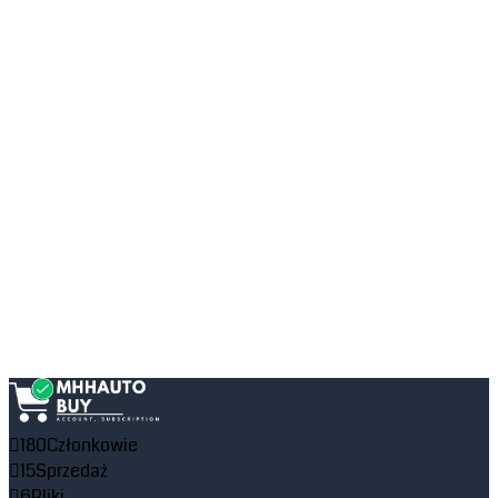
180
Członkowie
15
Sprzedaż
6
Pliki