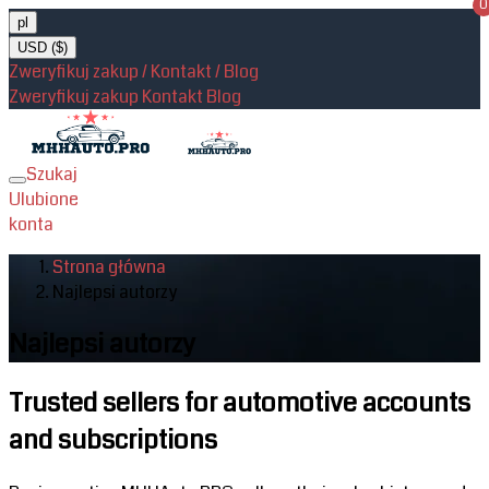
0
pl
USD ($)
Zweryfikuj zakup / Kontakt / Blog
Zweryfikuj zakup
Kontakt
Blog
Szukaj
Toggle
Ulubione
navigation
konta
Strona główna
Najlepsi autorzy
Najlepsi autorzy
Trusted sellers for automotive accounts
and subscriptions