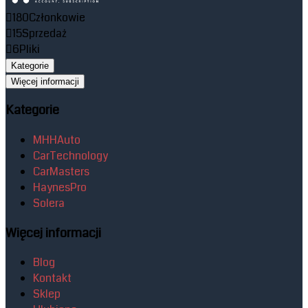
180
Członkowie
15
Sprzedaż
6
Pliki
Kategorie
Więcej informacji
Kategorie
MHHAuto
CarTechnology
CarMasters
HaynesPro
Solera
Więcej informacji
Blog
Kontakt
Sklep