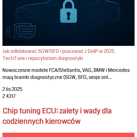
Jak odblokować SGW/SFD i pracować z DoIP w 2025
TechTune i repozytorium diagnostyki
Nowoczesne modele FCA/Stellantis, VAG, BMW i Mercedes
mają bramki diagnostyczne (SGW, SFD, sesje onl...
2 lis 2025
2
4317
Chip tuning ECU: zalety i wady dla
codziennych kierowców