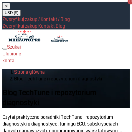
0
pl
USD ($)
Zweryfikuj zakup / Kontakt / Blog
Zweryfikuj zakup
Kontakt
Blog
Szukaj
Toggle
Ulubione
navigation
konta
Strona główna
Blog TechTune i repozytorium diagnostyki
Blog TechTune i repozytorium
diagnostyki
Czytaj praktyczne poradniki TechTune i repozytorium
diagnostyki o diagnostyce, tuningu ECU, subskrypcjach
danych naprawczych, oprogramowaniu warsztatowym i...