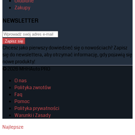
Ulubione
Zakupy
NEWSLETTER
Zapisz się
Chcesz jako pierwszy dowiedzieć się o nowościach? Zapisz
się do newslettera, aby otrzymać informację, gdy pojawią się
nowe produkty!
© 2026 MHHAuto PRO
O nas
Polityka zwrotów
Faq
Pomoc
Polityka prywatności
Warunki i Zasady
Najlepsze