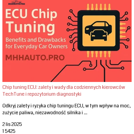
Chip tuning ECU: zalety i wady dla codziennych kierowców
TechTune i repozytorium diagnostyki
Odkryj zalety i ryzyka chip tuningu ECU, w tym wpływ na moc,
zużycie paliwa, niezawodność silnika i ...
2 lis 2025
1
5425