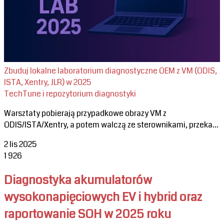
Zbuduj lokalne laboratorium diagnostyczne OEM z VM (ODIS,
ISTA, Xentry, JLR) w 2025
TechTune i repozytorium diagnostyki
Warsztaty pobierają przypadkowe obrazy VM z
ODIS/ISTA/Xentry, a potem walczą ze sterownikami, przeka...
2 lis 2025
1
926
Diagnostyka akumulatorów
wysokonapięciowych EV i hybrid oraz
raportowanie SOH w 2025 roku