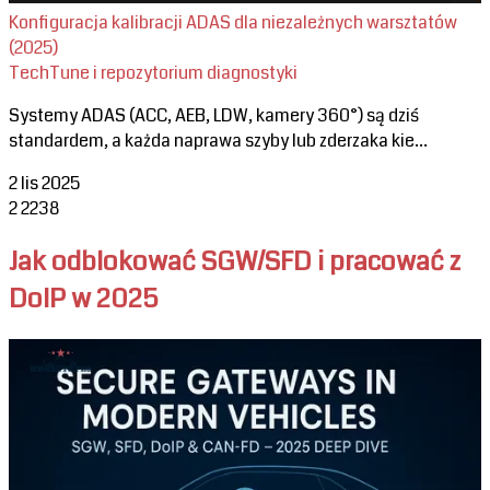
Konfiguracja kalibracji ADAS dla niezależnych warsztatów
(2025)
TechTune i repozytorium diagnostyki
Systemy ADAS (ACC, AEB, LDW, kamery 360°) są dziś
standardem, a każda naprawa szyby lub zderzaka kie...
2 lis 2025
2
2238
Jak odblokować SGW/SFD i pracować z
DoIP w 2025