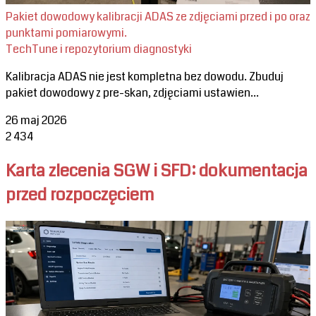
Pakiet dowodowy kalibracji ADAS ze zdjęciami przed i po oraz
punktami pomiarowymi.
TechTune i repozytorium diagnostyki
Kalibracja ADAS nie jest kompletna bez dowodu. Zbuduj
pakiet dowodowy z pre-skan, zdjęciami ustawien...
26 maj 2026
2
434
Karta zlecenia SGW i SFD: dokumentacja
przed rozpoczęciem