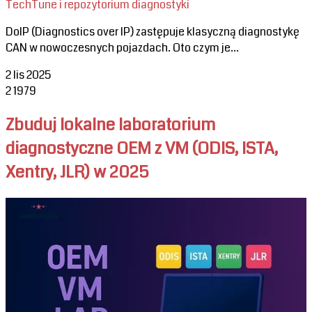
TechTune i repozytorium diagnostyki
DoIP (Diagnostics over IP) zastępuje klasyczną diagnostykę
CAN w nowoczesnych pojazdach. Oto czym je...
2 lis 2025
2
1979
Zbuduj lokalne laboratorium
diagnostyczne OEM z VM (ODIS, ISTA,
Xentry, JLR) w 2025