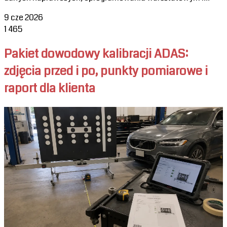
9 cze 2026
1
465
Pakiet dowodowy kalibracji ADAS:
zdjęcia przed i po, punkty pomiarowe i
raport dla klienta