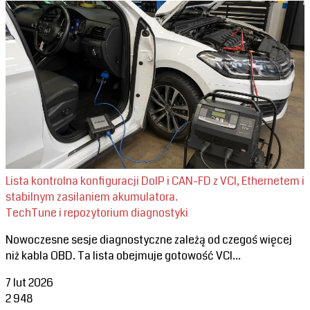
Lista kontrolna konfiguracji DoIP i CAN-FD z VCI, Ethernetem i
stabilnym zasilaniem akumulatora.
TechTune i repozytorium diagnostyki
Nowoczesne sesje diagnostyczne zależą od czegoś więcej
niż kabla OBD. Ta lista obejmuje gotowość VCI...
7 lut 2026
2
948