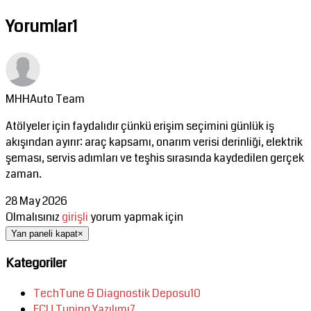
Yorumlar
1
MHHAuto Team
Atölyeler için faydalıdır çünkü erişim seçimini günlük iş
akışından ayırır: araç kapsamı, onarım verisi derinliği, elektrik
şeması, servis adımları ve teşhis sırasında kaydedilen gerçek
zaman.
28 May 2026
Olmalısınız
girişli
yorum yapmak için
Yan paneli kapat
×
Kategoriler
TechTune & Diagnostik Deposu
10
ECU Tuning Yazılımı
7