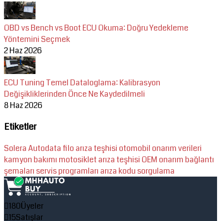
OBD vs Bench vs Boot ECU Okuma: Doğru Yedekleme
Yöntemini Seçmek
2 Haz 2026
ECU Tuning Temel Dataloglama: Kalibrasyon
Değişikliklerinden Önce Ne Kaydedilmeli
8 Haz 2026
Etiketler
Solera
Autodata
filo arıza teşhisi
otomobil onarım verileri
kamyon bakımı
motosiklet arıza teşhisi
OEM onarım
bağlantı
şemaları
servis programları
arıza kodu sorgulama
180
Üyeler
15
Satışlar