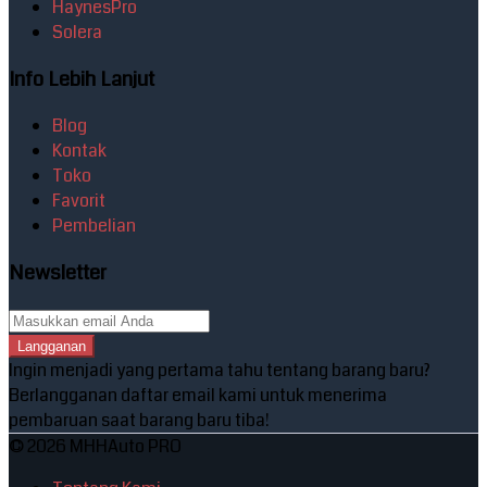
HaynesPro
Solera
Info Lebih Lanjut
Blog
Kontak
Toko
Favorit
Pembelian
Newsletter
Langganan
Ingin menjadi yang pertama tahu tentang barang baru?
Berlangganan daftar email kami untuk menerima
pembaruan saat barang baru tiba!
© 2026 MHHAuto PRO