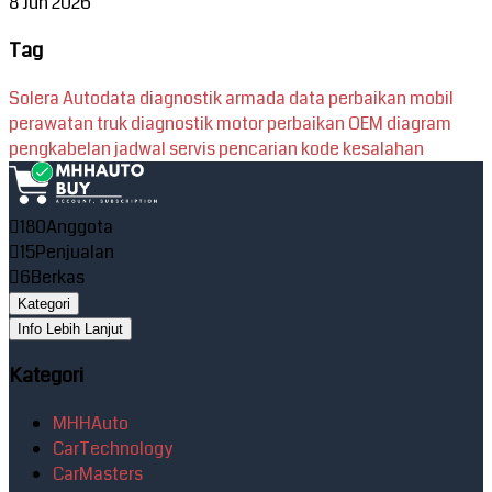
8 Jun 2026
Tag
Solera
Autodata
diagnostik armada
data perbaikan mobil
perawatan truk
diagnostik motor
perbaikan OEM
diagram
pengkabelan
jadwal servis
pencarian kode kesalahan
180
Anggota
15
Penjualan
6
Berkas
Kategori
Info Lebih Lanjut
Kategori
MHHAuto
CarTechnology
CarMasters