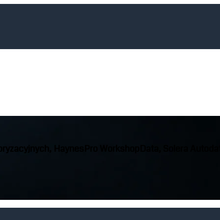
ryzacyjnych, HaynesPro WorkshopData, Solera Autodat