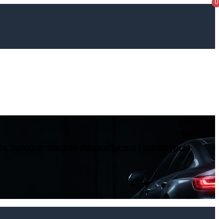
0
a, oprogramowanie diagnostyczne i subskrypcje