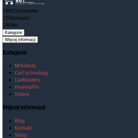
180
Członkowie
15
Sprzedaż
6
Pliki
Kategorie
Więcej informacji
Kategorie
MHHAuto
CarTechnology
CarMasters
HaynesPro
Solera
Więcej informacji
Blog
Kontakt
Sklep