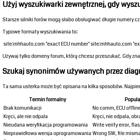
Użyj wyszukiwarki zewnętrznej, gdy wysz
Starsze silniki forów mogą słabo obsługiwać długie numery 
Typowe formaty wyszukiwania to:
 site:mhhauto.com "exact ECU number" site:mhhauto.com "exac
Używaj tylko domeny forum, którą chcesz przeszukać. Gdy zna
Szukaj synonimów używanych przez dia
Ta sama usterka może być opisana na kilka sposobów. Najpie
Termin formalny
Popula
Brak komunikacji
No comm, ECU offlin
Kręci, ale nie odpala
Kręci, nie odpala, obr
Nieudana weryfikacja programowania
Write verify error, fla
Nieprawidłowa wersja oprogramowania
Wrong SW, file misma