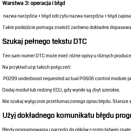
Warstwa 3: operacja i błąd
 nazwa narzędzia + błąd odczytu nazwa narzędzia + błąd zapi
Takie podejście pomaga znaleźć zarówno dokładne dopasowani
Szukaj pełnego tekstu DTC
Ten sam numer DTC może mieć różne opisy u różnych producent
Na przykład użyj takich połączeń:
 P0299 underboost requested actual P0606 control module p
Dodaj moduł lub rodzinę ECU, gdy wyniki są zbyt szerokie.
Nie szukaj wyłącznie przetłumaczonego opisu błędu. Starsze w
Użyj dokładnego komunikatu błędu pro
Błędy programowania i narzędzi do plików często łatwiej znal