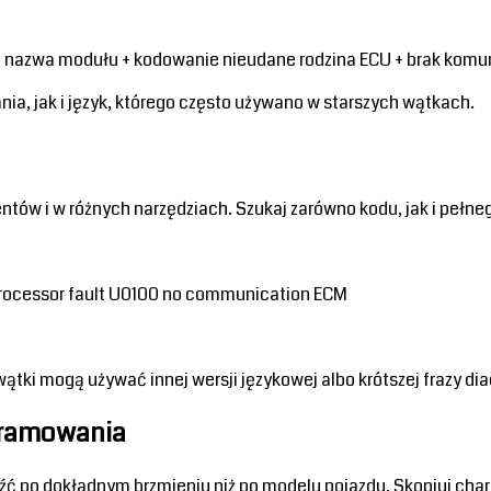
su nazwa modułu + kodowanie nieudane rodzina ECU + brak komu
a, jak i język, którego często używano w starszych wątkach.
ów i w różnych narzędziach. Szukaj zarówno kodu, jak i pełne
rocessor fault U0100 no communication ECM 
ątki mogą używać innej wersji językowej albo krótszej frazy di
gramowania
eźć po dokładnym brzmieniu niż po modelu pojazdu. Skopiuj cha