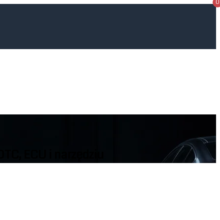
0
TC, ECU i narzędziu