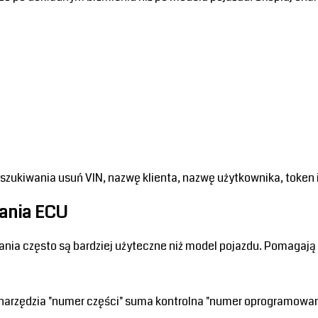
zukiwania usuń VIN, nazwę klienta, nazwę użytkownika, token i 
wania ECU
ia często są bardziej użyteczne niż model pojazdu. Pomagają z
narzędzia "numer części" suma kontrolna "numer oprogramowani