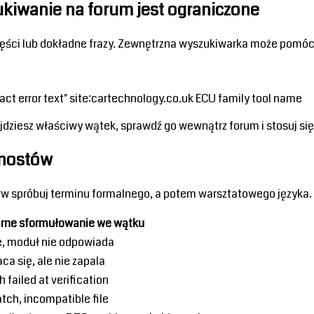
ukiwanie na forum jest ograniczone
części lub dokładne frazy. Zewnętrzna wyszukiwarka może pomóc
t error text" site:cartechnology.co.uk ECU family tool name 
jdziesz właściwy wątek, sprawdź go wewnątrz forum i stosuj się
gnostów
rw spróbuj terminu formalnego, a potem warsztatowego języka.
rne sformułowanie we wątku
e, moduł nie odpowiada
aca się, ale nie zapala
sh failed at verification
tch, incompatible file