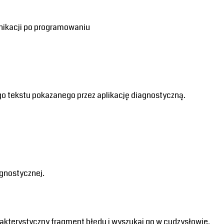
nikacji po programowaniu 
go tekstu pokazanego przez aplikację diagnostyczną.
agnostycznej.
rakterystyczny fragment błędu i wyszukaj go w cudzysłowie,