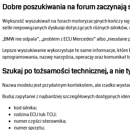
Dobre poszukiwania na forum zaczynają 
Większość wyszukiwań na forach motoryzacyjnych kończy się n
setki niepowiązanych dyskusji dotyczących różnych silników, 
„BMW nie odpala”, „problem z ECU Mercedes” albo „nieudane p
Lepsze wyszukiwanie wykorzystuje te same informacje, które 
oprogramowania, nazwę narzędzia, operację oraz komunikat b
Szukaj po tożsamości technicznej, a nie 
Nazwa modelu jest przydatnym kontekstem, ale rzadko wystarc
Buduj zapytanie z najbardziej szczegółowych dostępnych iden
kod silnika;
rodzina ECU lub TCU;
numer części sterownika;
numer sprzętu;