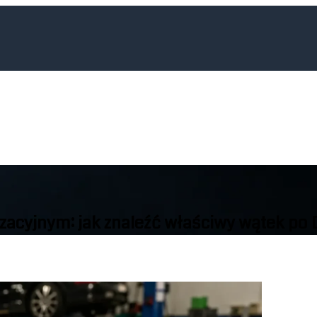
acyjnym: jak znaleźć właściwy wątek po D