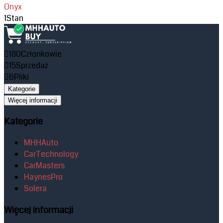
Onyx
1
Stan
180
Członkowie
15
Sprzedaż
6
Pliki
Kategorie
Więcej informacji
Kategorie
MHHAuto
CarTechnology
CarMasters
HaynesPro
Solera
Więcej informacji