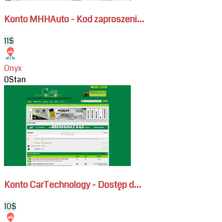
pobieranie
załączników
Konto MHHAuto - Kod zaproszeni...
11$
Onyx
0
Stan
View
Konto
CarTechnology
-
Dostęp
do
forum
i
pobieranie
Konto CarTechnology - Dostęp d...
załączników
10$