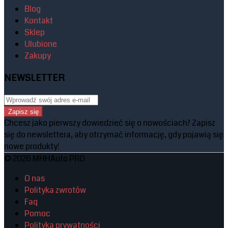
Blog
Kontakt
Sklep
Ulubione
Zakupy
NEWSLETTER
Zapisz się
Chcesz jako pierwszy dowiedzieć się o nowościach? Zapisz
się do newslettera, aby otrzymać informację, gdy pojawią się
nowe produkty!
© 2026 MHHAuto PRO
O nas
Polityka zwrotów
Faq
Pomoc
Polityka prywatności