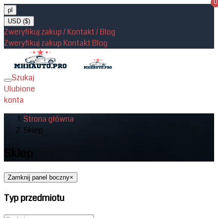
0
pl
USD ($)
Zweryfikuj zakup / Kontakt / Blog
Zweryfikuj zakup
Kontakt
Blog
Szukaj
Toggle
Ulubione
navigation
konta
Strona główna
Sklep
Sklep
Zamknij panel boczny
×
Typ przedmiotu