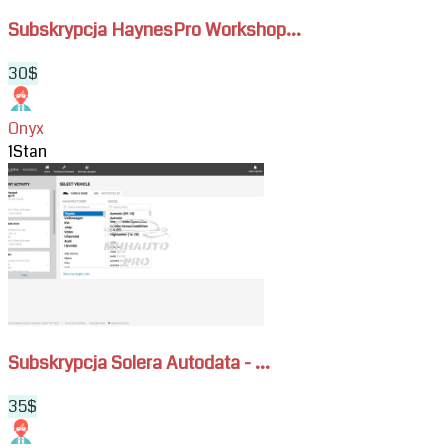
ciężarówek
Subskrypcja HaynesPro Workshop...
30$
Onyx
1
Stan
View
Subskrypcja
Solera
Autodata
-
dane
naprawcze
dla
samochodów,
Subskrypcja Solera Autodata - ...
motocykli
i
35$
flot