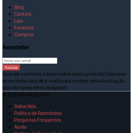
Blog
Contato
Loja
Favoritos
Compras
Newsletter
Assinar
Quer ser o primeiro a saber sobre novos produtos? Inscreva-
se na nossa lista de e-mails para receber uma atualização
quando novos itens chegarem!
© 2026 MHHAuto PRO
Sobre Nós
Política de Reembolso
Perguntas Frequentes
Ajuda