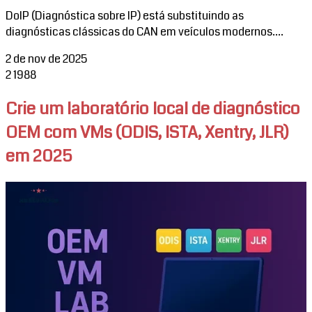
DoIP (Diagnóstica sobre IP) está substituindo as
diagnósticas clássicas do CAN em veículos modernos....
2 de nov de 2025
2
1988
Crie um laboratório local de diagnóstico
OEM com VMs (ODIS, ISTA, Xentry, JLR)
em 2025