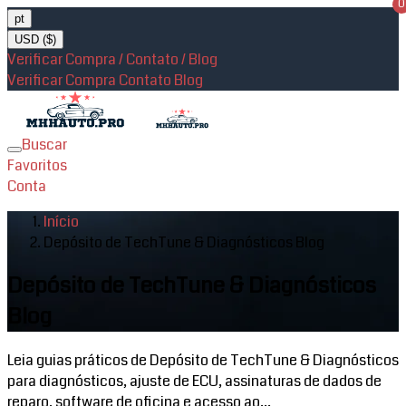
0
pt
USD ($)
Verificar Compra / Contato / Blog
Verificar Compra
Contato
Blog
Buscar
Toggle
Favoritos
navigation
Conta
Início
Depósito de TechTune & Diagnósticos Blog
Depósito de TechTune & Diagnósticos
Blog
Leia guias práticos de Depósito de TechTune & Diagnósticos
para diagnósticos, ajuste de ECU, assinaturas de dados de
reparo, software de oficina e acesso ao...