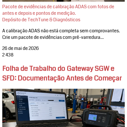
Pacote de evidências de calibração ADAS com fotos de
antes e depois e pontos de medição.
Depósito de TechTune & Diagnósticos
A calibração ADAS não está completa sem comprovantes.
Crie um pacote de evidências com pré-varredura...
26 de mai de 2026
2
438
Folha de Trabalho do Gateway SGW e
SFD: Documentação Antes de Começar