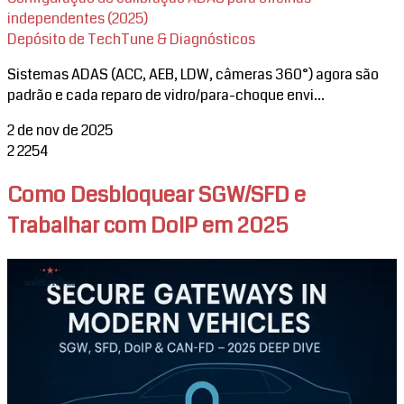
independentes (2025)
Depósito de TechTune & Diagnósticos
Sistemas ADAS (ACC, AEB, LDW, câmeras 360°) agora são
padrão e cada reparo de vidro/para-choque envi...
2 de nov de 2025
2
2254
Como Desbloquear SGW/SFD e
Trabalhar com DoIP em 2025