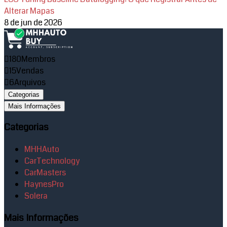
Alterar Mapas
8 de jun de 2026
180
Membros
15
Vendas
6
Arquivos
Categorias
Mais Informações
Categorias
MHHAuto
CarTechnology
CarMasters
HaynesPro
Solera
Mais Informações