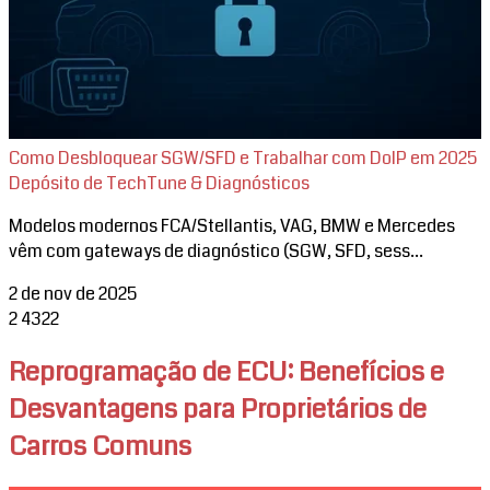
Como Desbloquear SGW/SFD e Trabalhar com DoIP em 2025
Depósito de TechTune & Diagnósticos
Modelos modernos FCA/Stellantis, VAG, BMW e Mercedes
vêm com gateways de diagnóstico (SGW, SFD, sess...
2 de nov de 2025
2
4322
Reprogramação de ECU: Benefícios e
Desvantagens para Proprietários de
Carros Comuns