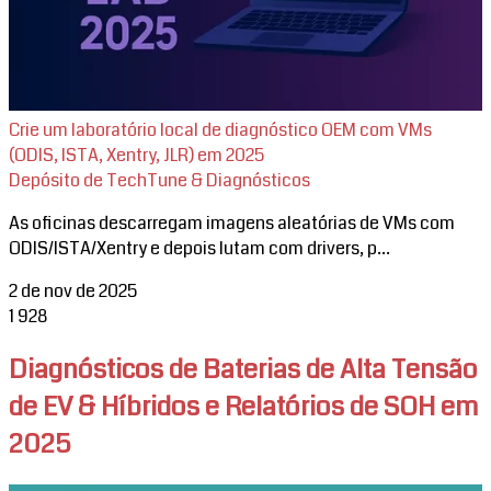
Crie um laboratório local de diagnóstico OEM com VMs
(ODIS, ISTA, Xentry, JLR) em 2025
Depósito de TechTune & Diagnósticos
As oficinas descarregam imagens aleatórias de VMs com
ODIS/ISTA/Xentry e depois lutam com drivers, p...
2 de nov de 2025
1
928
Diagnósticos de Baterias de Alta Tensão
de EV & Híbridos e Relatórios de SOH em
2025