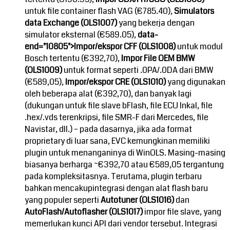
untuk file container flash VAG (€785.40),
Simulators
data Exchange (OLS1007)
yang bekerja dengan
simulator eksternal (€589.05),
data-
end="10805">Impor/ekspor CFF (OLS1008)
untuk modul
Bosch tertentu (€392,70),
Impor File OEM BMW
(OLS1009)
untuk format seperti .0PA/.0DA dari BMW
(€589,05),
Impor/ekspor CRE (OLS1010)
yang digunakan
oleh beberapa alat (€392,70), dan banyak lagi
(dukungan untuk file slave bFlash, file ECU Inkal, file
.hex/.vds terenkripsi, file SMR-F dari Mercedes, file
Navistar, dll.) – pada dasarnya, jika ada format
proprietary di luar sana, EVC kemungkinan memiliki
plugin untuk menanganinya di WinOLS. Masing-masing
biasanya berharga ~€392,70 atau €589,05 tergantung
pada kompleksitasnya. Terutama, plugin terbaru
bahkan mencakupintegrasi dengan alat flash baru
yang populer seperti
Autotuner (OLS1016)
dan
AutoFlash/Autoflasher (OLS1017)
impor file slave, yang
memerlukan kunci API dari vendor tersebut. Integrasi