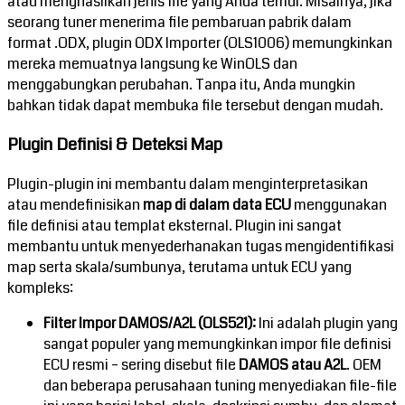
atau menghasilkan jenis file yang Anda temui. Misalnya, jika
seorang tuner menerima file pembaruan pabrik dalam
format .ODX, plugin ODX Importer (OLS1006) memungkinkan
mereka memuatnya langsung ke WinOLS dan
menggabungkan perubahan. Tanpa itu, Anda mungkin
bahkan tidak dapat membuka file tersebut dengan mudah.
Plugin Definisi & Deteksi Map
Plugin-plugin ini membantu dalam menginterpretasikan
atau mendefinisikan
map di dalam data ECU
menggunakan
file definisi atau templat eksternal. Plugin ini sangat
membantu untuk menyederhanakan tugas mengidentifikasi
map serta skala/sumbunya, terutama untuk ECU yang
kompleks:
Filter Impor DAMOS/A2L (OLS521):
Ini adalah plugin yang
sangat populer yang memungkinkan impor file definisi
ECU resmi – sering disebut file
DAMOS atau A2L
. OEM
dan beberapa perusahaan tuning menyediakan file-file