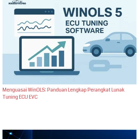
Menguasai WinOLS: Panduan Lengkap Perangkat Lunak
Tuning ECU EVC