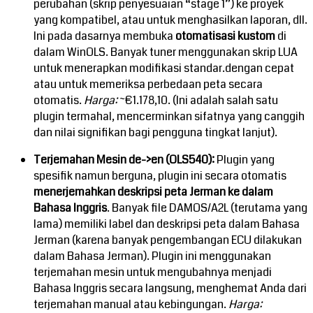
perubahan (skrip penyesuaian “stage 1”) ke proyek
yang kompatibel, atau untuk menghasilkan laporan, dll.
Ini pada dasarnya membuka
otomatisasi kustom
di
dalam WinOLS. Banyak tuner menggunakan skrip LUA
untuk menerapkan modifikasi standar.dengan cepat
atau untuk memeriksa perbedaan peta secara
otomatis.
Harga:
~€1.178,10. (Ini adalah salah satu
plugin termahal, mencerminkan sifatnya yang canggih
dan nilai signifikan bagi pengguna tingkat lanjut).
Terjemahan Mesin de->en (OLS540):
Plugin yang
spesifik namun berguna, plugin ini secara otomatis
menerjemahkan deskripsi peta Jerman ke dalam
Bahasa Inggris
. Banyak file DAMOS/A2L (terutama yang
lama) memiliki label dan deskripsi peta dalam Bahasa
Jerman (karena banyak pengembangan ECU dilakukan
dalam Bahasa Jerman). Plugin ini menggunakan
terjemahan mesin untuk mengubahnya menjadi
Bahasa Inggris secara langsung, menghemat Anda dari
terjemahan manual atau kebingungan.
Harga: