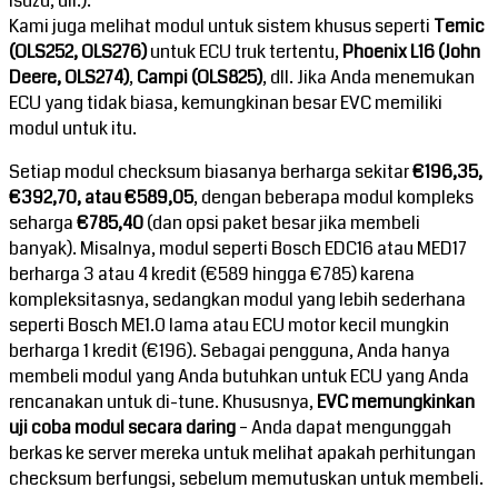
Isuzu, dll.).
Kami juga melihat modul untuk sistem khusus seperti
Temic
(OLS252, OLS276)
untuk ECU truk tertentu,
Phoenix L16 (John
Deere, OLS274)
,
Campi (OLS825)
, dll. Jika Anda menemukan
ECU yang tidak biasa, kemungkinan besar EVC memiliki
modul untuk itu.
Setiap modul checksum biasanya berharga sekitar
€196,35,
€392,70, atau €589,05
, dengan beberapa modul kompleks
seharga
€785,40
(dan opsi paket besar jika membeli
banyak). Misalnya, modul seperti Bosch EDC16 atau MED17
berharga 3 atau 4 kredit (
€589 hingga €785
) karena
kompleksitasnya, sedangkan modul yang lebih sederhana
seperti Bosch ME1.0 lama atau ECU motor kecil mungkin
berharga 1 kredit (€196). Sebagai pengguna, Anda hanya
membeli modul yang Anda butuhkan untuk ECU yang Anda
rencanakan untuk di-tune. Khususnya,
EVC memungkinkan
uji coba modul secara daring
– Anda dapat mengunggah
berkas ke server mereka untuk melihat apakah perhitungan
checksum berfungsi, sebelum memutuskan untuk membeli.