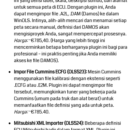
ini yang berisi label, skala, deskripsi sumbu, dan alamat
untuk semua peta di ECU. Dengan plugin ini, Anda
dapat mengimpor file .A2L, .DAM (Damos) ke dalam
WinOLS. Intinya, alih-alih mencari dan menamai setiap
peta secara manual, definisi dari DAMOS akan
mengisiproyek Anda, sangat mempercepat prosesnya.
Harga:
~€785,40. (Harga yang lebih tinggi ini
mencerminkan betapa berharganya plugin ini bagi para
profesional – ini praktis penting jika Anda memiliki
akses ke file DAMOS).
Impor File Cummins ECFG (OLS523):
Mesin Cummins
menggunakan file kalibrasi dengan ekstensi seperti
.ECFG atau .E2M. Plugin ini dapat mengimpor file
tersebut, memungkinkan tuner yang bekerja pada
Cummins (umum pada truk dan alat berat) untuk
memanfaatkan file definisi yang ada untuk peta.
Harga:
~€785.40.
Mitsubishi XML Importer (OLS524):
Beberapa definisi
ECU Mitsubishi hadir dalam format XML. Plugin ini