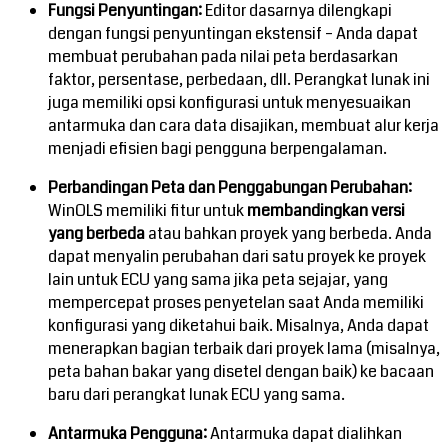
Fungsi Penyuntingan:
Editor dasarnya dilengkapi
dengan fungsi penyuntingan ekstensif – Anda dapat
membuat perubahan pada nilai peta berdasarkan
faktor, persentase, perbedaan, dll. Perangkat lunak ini
juga memiliki opsi konfigurasi untuk menyesuaikan
antarmuka dan cara data disajikan, membuat alur kerja
menjadi efisien bagi pengguna berpengalaman.
Perbandingan Peta dan Penggabungan Perubahan:
WinOLS memiliki fitur untuk
membandingkan versi
yang berbeda
atau bahkan proyek yang berbeda. Anda
dapat menyalin perubahan dari satu proyek ke proyek
lain untuk ECU yang sama jika peta sejajar, yang
mempercepat proses penyetelan saat Anda memiliki
konfigurasi yang diketahui baik. Misalnya, Anda dapat
menerapkan bagian terbaik dari proyek lama (misalnya,
peta bahan bakar yang disetel dengan baik) ke bacaan
baru dari perangkat lunak ECU yang sama.
Antarmuka Pengguna:
Antarmuka dapat dialihkan