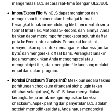
mengemulasi ECU secara real-time (dengan OLS300).
Impor/Ekspor File:
WinOLS dapat mengimpor dan
mengekspor file biner dalam berbagai format.
Perangkat lunak ini mendukung file biner mentah serta
format Intel Hex, Motorola S-Record, dan lainnya. Anda
bahkan dapat mengimpor/mengekspor seluruh daftar
peta ke Excel untuk analisis. Perangkat lunak ini
menyediakan opsi untuk menangani endianess (urutan
byte) dan mengoreksi offset baris. Perangkat lunak ini
juga memungkinkan Anda mengompresi atau
mengenkripsi file, atau mengirim file langsung melalui
email dari dalam program.
Koreksi Checksum (Fungsi Inti):
Meskipun secara teknis
perhitungan checksum ditangani oleh plugin (akan
dibahas selanjutnya), WinOLS dasar menyediakan
kerangka kerja untuk mengintegrasikan koreksi
checksum. Aspek penting dari penyetelan ECU adalah
setelah memodifikasi data, Anda harus mengoreksi