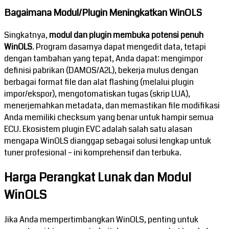
Bagaimana Modul/Plugin Meningkatkan WinOLS
Singkatnya,
modul dan plugin membuka potensi penuh
WinOLS
. Program dasarnya dapat mengedit data, tetapi
dengan tambahan yang tepat, Anda dapat: mengimpor
definisi pabrikan (DAMOS/A2L), bekerja mulus dengan
berbagai format file dan alat flashing (melalui plugin
impor/ekspor), mengotomatiskan tugas (skrip LUA),
menerjemahkan metadata, dan memastikan file modifikasi
Anda memiliki checksum yang benar untuk hampir semua
ECU. Ekosistem plugin EVC adalah salah satu alasan
mengapa WinOLS dianggap sebagai solusi lengkap untuk
tuner profesional – ini komprehensif dan terbuka.
Harga Perangkat Lunak dan Modul
WinOLS
Jika Anda mempertimbangkan WinOLS, penting untuk