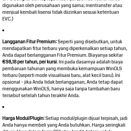
digunakan oleh perusahaan yang sama; mentransfer atau
menjual kembali lisensi tidak diizinkan sesuai ketentuan
EVC.)
Langganan Fitur Premium:
Seperti yang disebutkan, untuk
mendapatkan fitur terbaru yang diperkenalkan setiap tahun,
Anda dapat berlangganan Fitur Premium. Biayanya sekitar
€98,18 per tahun, per kursi
. Ini pada dasarnya adalah biaya
pembaruan tahunan yang membuka kemampuan WinOLS
terbaru (seperti mode visualisasi baru, alat kecil baru). Ini
opsional – jika Anda tidak berlangganan, Anda tetap dapat
menggunakan WinOLS, hanya saja tanpa tambahan baru
tersebut setelah tahun terakhir Anda.
Harga Modul/Plugin:
Setiap modul/plugin dijual terpisah, jadi
Anda hanya membeli yang Anda butuhkan. Harga seringkali