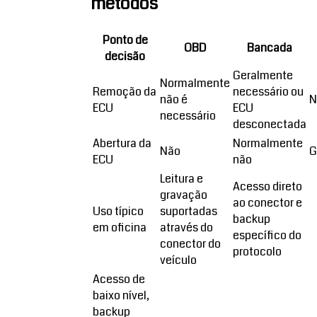
métodos
Ponto de
OBD
Bancada
decisão
Geralmente
Normalmente
Remoção da
necessário ou
não é
N
ECU
ECU
necessário
desconectada
Abertura da
Normalmente
Não
G
ECU
não
Leitura e
Acesso direto
gravação
ao conector e
Uso típico
suportadas
backup
em oficina
através do
específico do
conector do
protocolo
veículo
Acesso de
baixo nível,
backup