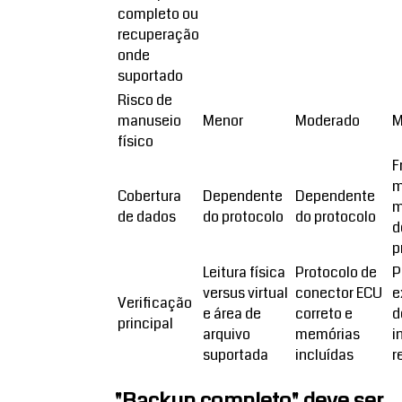
completo ou
recuperação
onde
suportado
Risco de
manuseio
Menor
Moderado
M
físico
F
m
Cobertura
Dependente
Dependente
m
de dados
do protocolo
do protocolo
d
p
Leitura física
Protocolo de
P
versus virtual
conector ECU
e
Verificação
e área de
correto e
d
principal
arquivo
memórias
i
suportada
incluídas
r
"Backup completo" deve ser