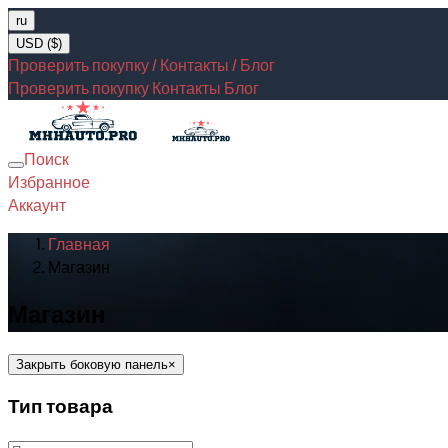
ru
USD ($)
Проверить покупку / Контакты / Блог
Проверить покупку
Контакты
Блог
Поиск
Toggle
Избранное
navigation
Аккаунт
Главная
Магазин
Магазин
Закрыть боковую панель
×
Тип товара