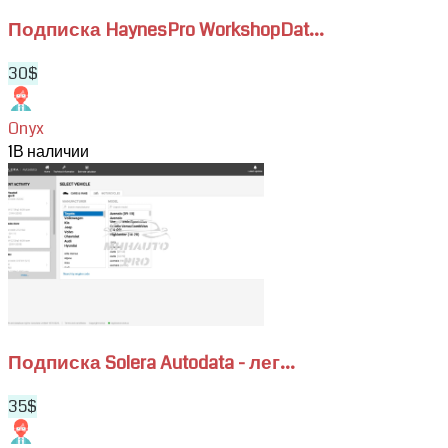
грузовых
авто
Подписка HaynesPro WorkshopDat...
30$
Onyx
1
В наличии
View
Подписка
Solera
Autodata
-
легковые,
мото
и
автопарк
Подписка Solera Autodata - лег...
35$