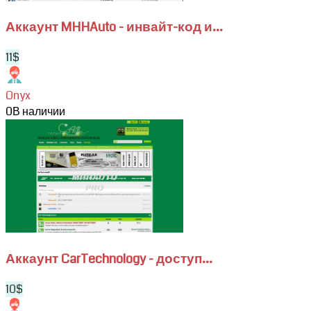
скачивание
вложений
Аккаунт MHHAuto - инвайт-код и...
11$
Onyx
0
В наличии
View
Аккаунт
CarTechnology
-
доступ
к
форуму
и
вложениям
Аккаунт CarTechnology - доступ...
10$