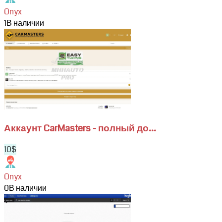
Onyx
1
В наличии
View
Аккаунт
CarMasters
-
полный
доступ
к
форуму
Аккаунт CarMasters - полный до...
10$
Onyx
0
В наличии
View
Подписка
HaynesPro