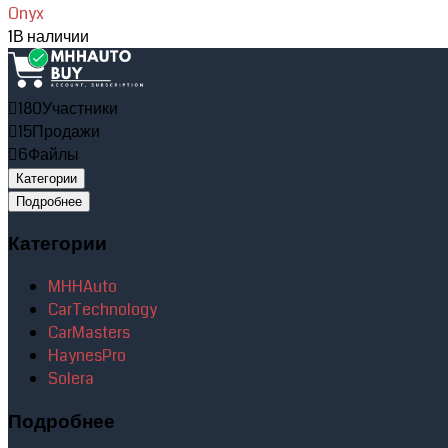
Onyx
1
В наличии
180
Участники
15
Продажи
6
Файлы
Категории
Подробнее
Категории
MHHAuto
CarTechnology
CarMasters
HaynesPro
Solera
Подробнее