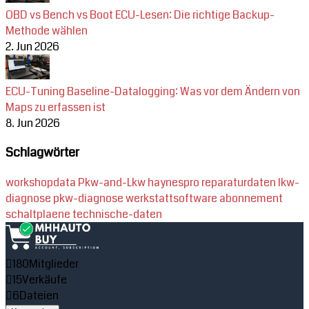
OBD vs Bench vs Boot ECU-Lesen: Die richtige Backup-
Methode wählen
2. Jun 2026
ECU-Tuning Baseline-Datalogging: Was vor dem Ändern von
Maps zu erfassen ist
8. Jun 2026
Schlagwörter
workshopdata
Pkw-and-Lkw
haynespro
reparaturdaten
lkw-
diagnose
pkw-diagnose
werkstattsoftware
abonnement
schaltplaene
technische-daten
180
Mitglieder
15
Verkäufe
6
Dateien