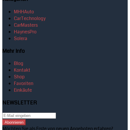
MHHAuto
CarTechnology
CarMasters
HaynesPro
Solera
Mehr Info
Blog
Kontakt
Shop
Favoriten
Einkäufe
NEWSLETTER
Abonnieren
Möchten Sie als Erste von neuen Angeboten erfahren?