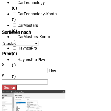
CarTechnology
(0)
CarTechnology-Konto
(1)
CarMasters
(0)
Sortieren nach
CarMasters-Konto
(1)
HaynesPro
Preis
(0)
HaynesPro Pkw
$
(1)
HaynesPro Pkw & Lkw
$
(1)
Solera
(0)
Suchen
View
Solera Pkw
Solera
(0)
Autodata
Solera Pkw & Motorräder
Abonnement
(1)