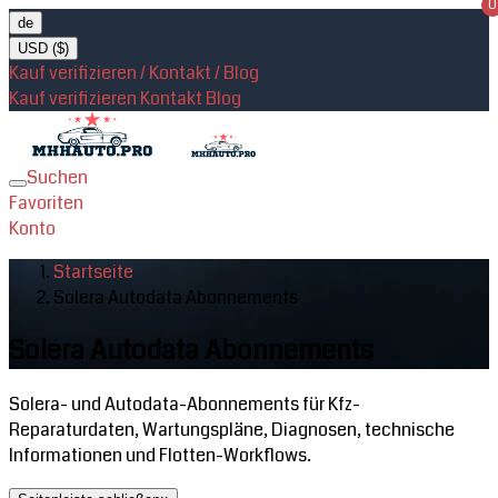
0
de
USD ($)
Kauf verifizieren / Kontakt / Blog
Kauf verifizieren
Kontakt
Blog
Suchen
Toggle
Favoriten
navigation
Konto
Startseite
Solera Autodata Abonnements
Solera Autodata Abonnements
Solera- und Autodata-Abonnements für Kfz-
Reparaturdaten, Wartungspläne, Diagnosen, technische
Informationen und Flotten-Workflows.