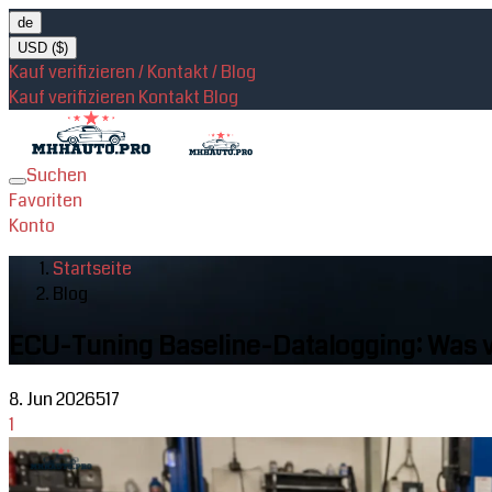
de
USD ($)
Kauf verifizieren / Kontakt / Blog
Kauf verifizieren
Kontakt
Blog
Suchen
Toggle
Favoriten
navigation
Konto
Startseite
Blog
ECU-Tuning Baseline-Datalogging: Was v
8. Jun 2026
517
1