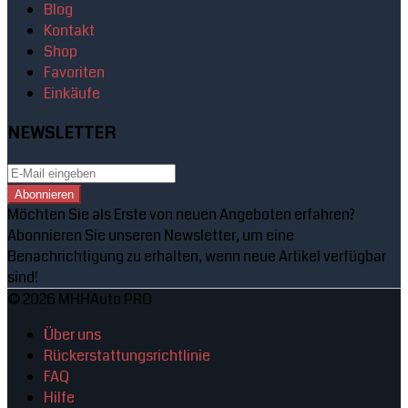
Blog
Kontakt
Shop
Favoriten
Einkäufe
NEWSLETTER
Abonnieren
Möchten Sie als Erste von neuen Angeboten erfahren?
Abonnieren Sie unseren Newsletter, um eine
Benachrichtigung zu erhalten, wenn neue Artikel verfügbar
sind!
© 2026 MHHAuto PRO
Über uns
Rückerstattungsrichtlinie
FAQ
Hilfe