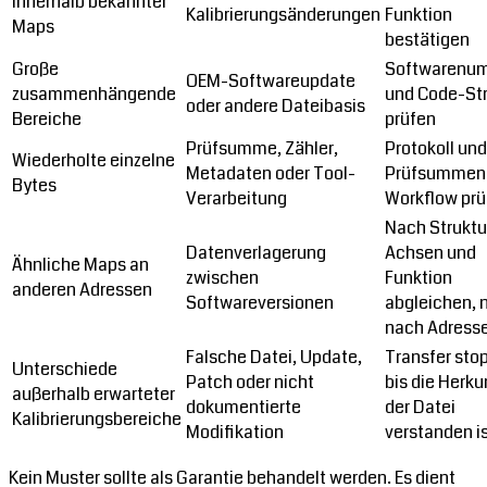
innerhalb bekannter
Kalibrierungsänderungen
Funktion
Maps
bestätigen
Große
Softwarenu
OEM-Softwareupdate
zusammenhängende
und Code-Str
oder andere Dateibasis
Bereiche
prüfen
Prüfsumme, Zähler,
Protokoll und
Wiederholte einzelne
Metadaten oder Tool-
Prüfsummen
Bytes
Verarbeitung
Workflow prü
Nach Struktu
Datenverlagerung
Achsen und
Ähnliche Maps an
zwischen
Funktion
anderen Adressen
Softwareversionen
abgleichen, 
nach Adress
Falsche Datei, Update,
Transfer sto
Unterschiede
Patch oder nicht
bis die Herku
außerhalb erwarteter
dokumentierte
der Datei
Kalibrierungsbereiche
Modifikation
verstanden i
Kein Muster sollte als Garantie behandelt werden. Es dient