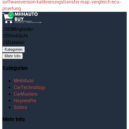
softwareversion
kalibrierungstransfer
map-vergleich
ecu-
pruefung
180
Mitglieder
15
Verkäufe
6
Dateien
Kategorien
Mehr Info
Kategorien
MHHAuto
CarTechnology
CarMasters
HaynesPro
Solera
Mehr Info