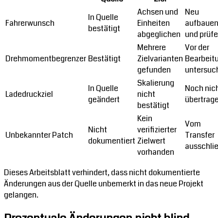
Achsen und
Neu
In Quelle
Fahrerwunsch
Einheiten
aufbaue
bestätigt
abgeglichen
und prüf
Mehrere
Vor der
Drehmomentbegrenzer
Bestätigt
Zielvarianten
Bearbeit
gefunden
untersuc
Skalierung
In Quelle
Noch nic
Ladedruckziel
nicht
geändert
übertrag
bestätigt
Kein
Vom
Nicht
verifizierter
Unbekannter Patch
Transfer
dokumentiert
Zielwert
ausschli
vorhanden
Dieses Arbeitsblatt verhindert, dass nicht dokumentierte
Änderungen aus der Quelle unbemerkt in das neue Projekt
gelangen.