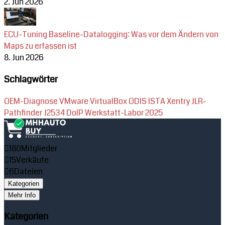
2. Jun 2026
ECU-Tuning Baseline-Datalogging: Was vor dem Ändern von
Maps zu erfassen ist
8. Jun 2026
Schlagwörter
OEM-Diagnose
VMware
VirtualBox
ODIS
ISTA
Xentry
JLR-
Pathfinder
J2534
DoIP
Werkstatt-Labor
2025
180
Mitglieder
15
Verkäufe
6
Dateien
Kategorien
Mehr Info
Kategorien