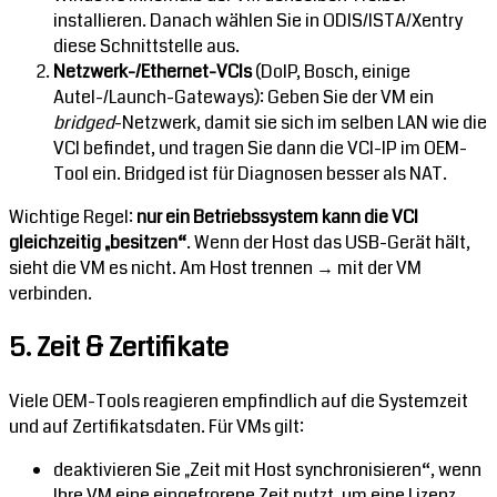
installieren. Danach wählen Sie in ODIS/ISTA/Xentry
diese Schnittstelle aus.
Netzwerk-/Ethernet-VCIs
(DoIP, Bosch, einige
Autel-/Launch-Gateways): Geben Sie der VM ein
bridged
-Netzwerk, damit sie sich im selben LAN wie die
VCI befindet, und tragen Sie dann die VCI-IP im OEM-
Tool ein. Bridged ist für Diagnosen besser als NAT.
Wichtige Regel:
nur ein Betriebssystem kann die VCI
gleichzeitig „besitzen“
. Wenn der Host das USB-Gerät hält,
sieht die VM es nicht. Am Host trennen → mit der VM
verbinden.
5. Zeit & Zertifikate
Viele OEM-Tools reagieren empfindlich auf die Systemzeit
und auf Zertifikatsdaten. Für VMs gilt:
deaktivieren Sie „Zeit mit Host synchronisieren“, wenn
Ihre VM eine eingefrorene Zeit nutzt, um eine Lizenz