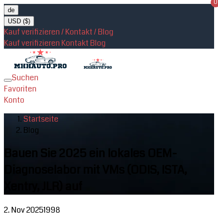
0
de
USD ($)
Kauf verifizieren / Kontakt / Blog
Kauf verifizieren
Kontakt
Blog
Suchen
Toggle
Favoriten
navigation
Konto
Startseite
Blog
Bauen Sie 2025 ein lokales OEM-
Diagnoselabor mit VMs (ODIS, ISTA,
Xentry, JLR) auf
2. Nov 2025
1998