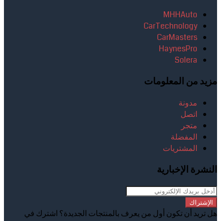
MHHAuto
CarTechnology
CarMasters
HaynesPro
Solera
مزيد من المعلومات
مدونة
اتصل
متجر
المفضلة
المشتريات
النشرة الإخبارية
الإشتراك
هل تريد أن تكون أول من يعرف بالمنتجات الجديدة؟ اشترك في