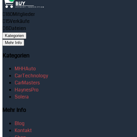
180
Mitglieder
15
Verkäufe
6
Dateien
Kategorien
Mehr Info
Kategorien
MHHAuto
CarTechnology
CarMasters
HaynesPro
Solera
Mehr Info
Blog
Kontakt