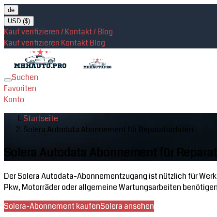
de
USD ($)
Kauf verifizieren / Kontakt / Blog
Kauf verifizieren
Kontakt
Blog
Suchen
Toggle
Favoriten
navigation
Konto
Startseite
Solera Autodata Abonnement für Reparaturdaten
Solera Autodata Abonnement für Repara
Der Solera Autodata-Abonnementzugang ist nützlich für Werk
Pkw, Motorräder oder allgemeine Wartungsarbeiten benötigen
Solera-Abonnement kaufen
Solera ansehen