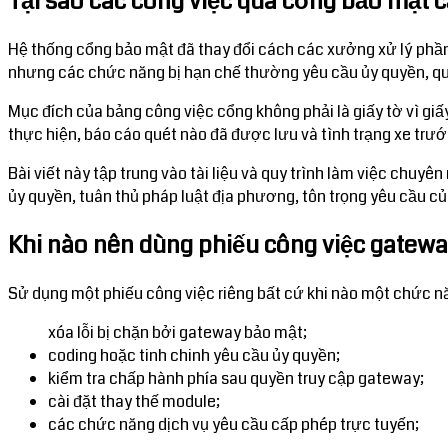
Tại sao các công việc qua cổng bảo mật cầ
Hệ thống cổng bảo mật đã thay đổi cách các xưởng xử lý phần ch
nhưng các chức năng bị hạn chế thường yêu cầu ủy quyền, qu
Mục đích của bảng công việc cổng không phải là giấy tờ vì giấy
thực hiện, báo cáo quét nào đã được lưu và tình trạng xe trướ
Bài viết này tập trung vào tài liệu và quy trình làm việc ch
ủy quyền, tuân thủ pháp luật địa phương, tôn trọng yêu cầu củ
Khi nào nên dùng phiếu công việc gatew
Sử dụng một phiếu công việc riêng bất cứ khi nào một chức n
xóa lỗi bị chặn bởi gateway bảo mật;
coding hoặc tinh chinh yêu cầu ủy quyền;
kiểm tra chấp hành phía sau quyền truy cập gateway;
cài đặt thay thế module;
các chức năng dịch vụ yêu cầu cấp phép trực tuyến;