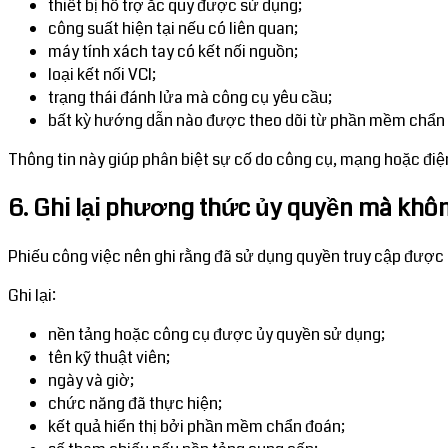
thiết bị hỗ trợ ắc quy được sử dụng;
công suất hiện tại nếu có liên quan;
máy tính xách tay có kết nối nguồn;
loại kết nối VCI;
trạng thái đánh lửa mà công cụ yêu cầu;
bất kỳ hướng dẫn nào được theo dõi từ phần mềm chẩn
Thông tin này giúp phân biệt sự cố do công cụ, mạng hoặc điện 
6. Ghi lại phương thức ủy quyền mà không
Phiếu công việc nên ghi rằng đã sử dụng quyền truy cập được 
Ghi lại:
nền tảng hoặc công cụ được ủy quyền sử dụng;
tên kỹ thuật viên;
ngày và giờ;
chức năng đã thực hiện;
kết quả hiển thị bởi phần mềm chẩn đoán;