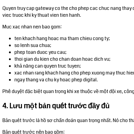
Quyen truy cap gateway co the cho phep cac chuc nang thay doi 
viec truoc khi ky thuat vien tien hanh.
Muc xac nhan nen bao gom:
ten khach hang hoac ma tham chieu cong ty;
so lenh sua chua;
phep toan duoc yeu cau;
thoi gian du kien cho chan doan hoac dich vu;
khả năng can quyen truc tuyen;
xac nhan rang khach hang cho phep xuong may thuc hie
ngay thang va chu ky hoac phep digital.
Phê duyệt đặc biệt quan trọng khi xe thuộc về một đội xe, cô
4. Lưu một bản quét trước đầy đủ
Bản quét trước là hồ sơ chẩn đoán quan trọng nhất. Nó cho th
Bản quét trước nên bao gồm: