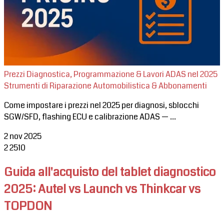
Prezzi Diagnostica, Programmazione & Lavori ADAS nel 2025
Strumenti di Riparazione Automobilistica & Abbonamenti
Come impostare i prezzi nel 2025 per diagnosi, sblocchi
SGW/SFD, flashing ECU e calibrazione ADAS — ...
2 nov 2025
2
2510
Guida all'acquisto del tablet diagnostico
2025: Autel vs Launch vs Thinkcar vs
TOPDON