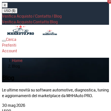
0
it
USD ($)
Verifica Acquisto / Contatto / Blog
Verifica Acquisto
Contatto
Blog
Cerca
Toggle
Preferiti
navigation
Account
Home
Blog
Blog
Le ultime novità su software automotive, diagnostica, tuning
e aggiornamenti del marketplace da MHHAuto PRO.
30 mag 2026