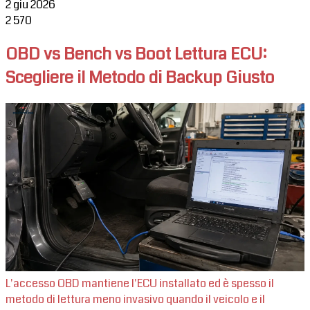
2 giu 2026
2
570
OBD vs Bench vs Boot Lettura ECU:
Scegliere il Metodo di Backup Giusto
L'accesso OBD mantiene l'ECU installato ed è spesso il
metodo di lettura meno invasivo quando il veicolo e il