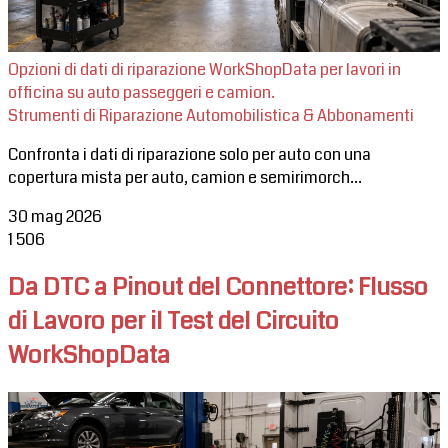
Opzioni di dati di riparazione WorkShopData per lavori in
officina su auto passeggeri e camion.
Strumenti di Riparazione Automobilistica & Abbonamenti
Confronta i dati di riparazione solo per auto con una
copertura mista per auto, camion e semirimorch...
30 mag 2026
1
506
Da DTC a Pinout del Connettore: Flusso
di Lavoro per il Test del Circuito
WorkShopData