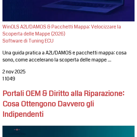
WinOLS A2L/DAMOS & Pacchetti Mappa: Velocizzare la
Scoperta delle Mappe (2026)
Software di Tuning ECU
Una guida pratica a A2L/DAMOS e pacchetti mappa: cosa
sono, come accelerano la scoperta delle mappe ...
2 nov 2025
1
1049
Portali OEM & Diritto alla Riparazione:
Cosa Ottengono Davvero gli
Indipendenti