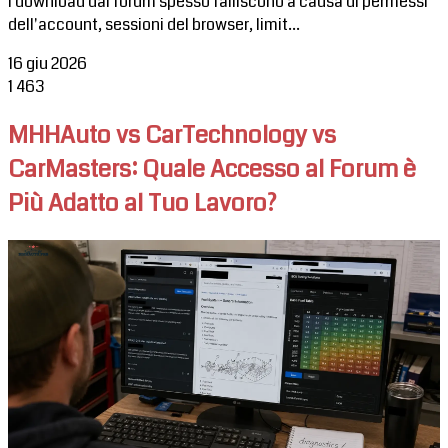
I download dal forum spesso falliscono a causa di permessi
dell'account, sessioni del browser, limit...
16 giu 2026
1
463
MHHAuto vs CarTechnology vs
CarMasters: Quale Accesso al Forum è
Più Adatto al Tuo Lavoro?