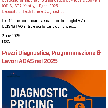
Costruisci un laboratorio diagnostico OEM locale con VMs
(ODIS, ISTA, Xentry, JLR) nel 2025
Deposito di TechTune e Diagnostica
Le officine continuano a scaricare immagini VM casuali di
ODIS/ISTA/Xentry e poi lottano con driver,...
2 nov 2025
1
885
Prezzi Diagnostica, Programmazione &
Lavori ADAS nel 2025