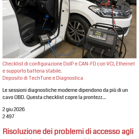
Checklist di configurazione DoIP e CAN-FD con VCI, Ethernet
e supporto batteria stabile.
Deposito di TechTune e Diagnostica
Le sessioni diagnostiche moderne dipendono da più di un
cavo OBD. Questa checklist copre la prontezz...
2 giu 2026
2
497
Risoluzione dei problemi di accesso agli