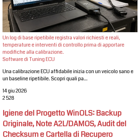
Un log di base ripetibile registra valori richiesti e reali,
temperature e interventi di controllo prima di apportare
modifiche alla calibrazione.
Software di Tuning ECU
Una calibrazione ECU affidabile inizia con un veicolo sano e
un baseline ripetibile. Scopri quali pa...
14 giu 2026
2
528
Igiene del Progetto WinOLS: Backup
Originale, Note A2L/DAMOS, Audit del
Checksum e Cartella di Recupero