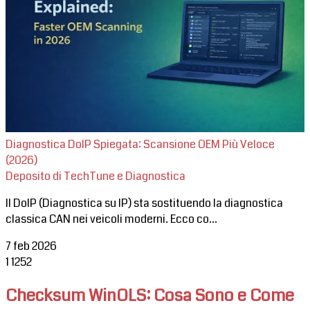
Diagnostica DoIP Spiegata: Scansione OEM Più Veloce
(2026)
Deposito di TechTune e Diagnostica
Il DoIP (Diagnostica su IP) sta sostituendo la diagnostica
classica CAN nei veicoli moderni. Ecco co...
7 feb 2026
1
1252
Checksum WinOLS: Cosa Sono e Come