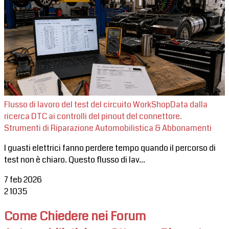
Flusso di lavoro del test del circuito WorkShopData dalla
ricerca DTC ai controlli del pinout del connettore.
Strumenti di Riparazione Automobilistica & Abbonamenti
I guasti elettrici fanno perdere tempo quando il percorso di
test non è chiaro. Questo flusso di lav...
7 feb 2026
2
1035
Come Chiedere nei Forum