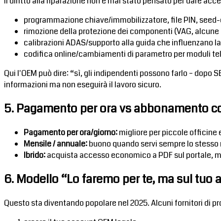
Il diritto alla riparazione non è mai stato pensato per dare acce
programmazione chiave/immobilizzatore, file PIN, seed-
rimozione della protezione dei componenti (VAG, alcune l
calibrazioni ADAS/supporto alla guida che influenzano la
codifica online/cambiamenti di parametro per moduli te
Qui l'OEM può dire: “sì, gli indipendenti possono farlo – dopo S
informazioni ma non eseguirà il lavoro sicuro.
5. Pagamento per ora vs abbonamento c
Pagamento per ora/giorno:
migliore per piccole officine 
Mensile / annuale:
buono quando servi sempre lo stesso m
Ibrido:
acquista accesso economico a PDF sul portale, ma
6. Modello “Lo faremo per te, ma sul tuo
Questo sta diventando popolare nel 2025. Alcuni fornitori di 