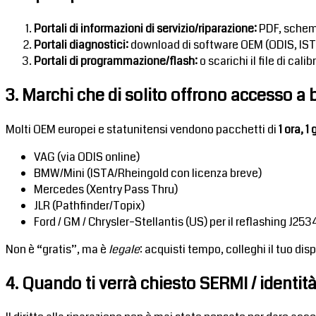
Portali di informazioni di servizio/riparazione:
PDF, schemi,
Portali diagnostici:
download di software OEM (ODIS, ISTA,
Portali di programmazione/flash:
o scarichi il file di ca
3. Marchi che di solito offrono accesso a
Molti OEM europei e statunitensi vendono pacchetti di
1 ora, 1
VAG (via ODIS online)
BMW/Mini (ISTA/Rheingold con licenza breve)
Mercedes (Xentry Pass Thru)
JLR (Pathfinder/Topix)
Ford / GM / Chrysler–Stellantis (US) per il reflashing J253
Non è “gratis”, ma è
legale
: acquisti tempo, colleghi il tuo d
4. Quando ti verrà chiesto SERMI / identit