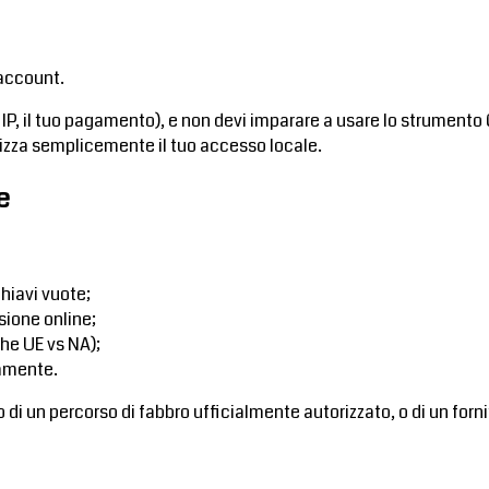
 account.
tuo IP, il tuo pagamento), e non devi imparare a usare lo strume
lizza semplicemente il tuo accesso locale.
e
chiavi vuote;
sione online;
che UE vs NA);
camente.
o di un percorso di fabbro ufficialmente autorizzato, o di un forn