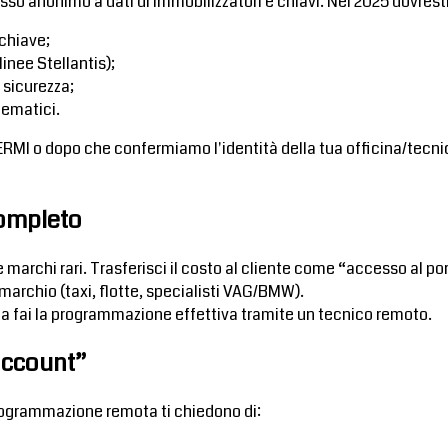
sso anonimo a dati di immobilizzatori e chiavi. Nel 2025 dovresti 
chiave;
inee Stellantis);
 sicurezza;
lematici.
ERMI o dopo che confermiamo l'identità della tua officina/tecnico”
ompleto
e marchi rari. Trasferisci il costo al cliente come “accesso al p
archio (taxi, flotte, specialisti VAG/BMW).
 fai la programmazione effettiva tramite un tecnico remoto.
 account”
programmazione remota ti chiedono di: