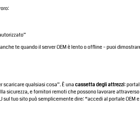
voro:
autorizzato”
 anche te quando il server OEM è lento o offline – puoi dimostrar
er scaricare qualsiasi cosa”. È una
cassetta degli attrezzi
: porta
la sicurezza, e fornitori remoti che possono lavorare attraverso 
U sul tuo sito può semplicemente dire: “accedi al portale OEM e 