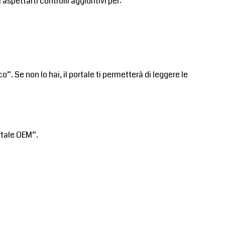
aspettarti controlli aggiuntivi per:
. Se non lo hai, il portale ti permetterà di leggere le
ortale OEM”.