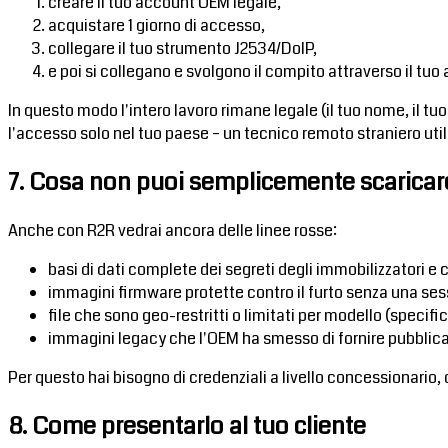
creare il tuo account OEM legale,
acquistare 1 giorno di accesso,
collegare il tuo strumento J2534/DoIP,
e poi si collegano e svolgono il compito attraverso il tuo
In questo modo l'intero lavoro rimane legale (il tuo nome, il 
l'accesso solo nel tuo paese – un tecnico remoto straniero uti
7. Cosa non puoi semplicemente scaricar
Anche con R2R vedrai ancora delle linee rosse:
basi di dati complete dei segreti degli immobilizzatori e 
immagini firmware protette contro il furto senza una ses
file che sono geo-restritti o limitati per modello (specifi
immagini legacy che l'OEM ha smesso di fornire pubbli
Per questo hai bisogno di credenziali a livello concessionario, 
8. Come presentarlo al tuo cliente