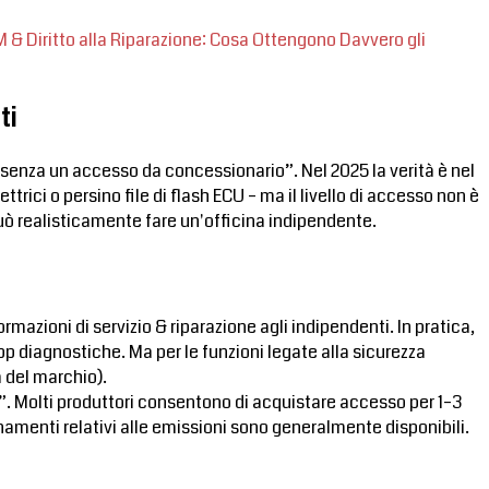
M & Diritto alla Riparazione: Cosa Ottengono Davvero gli
ti
le senza un accesso da concessionario”. Nel 2025 la verità è nel
trici o persino file di flash ECU – ma il livello di accesso non è
 può realisticamente fare un'officina indipendente.
rmazioni di servizio & riparazione agli indipendenti. In pratica,
pp diagnostiche. Ma per le funzioni legate alla sicurezza
 del marchio).
534”. Molti produttori consentono di acquistare accesso per 1–3
ornamenti relativi alle emissioni sono generalmente disponibili.