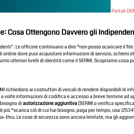
Portali OE
one: Cosa Ottengono Davvero gli Indipenden
ndenti”. Le officine continuano a dire “non posso scaricare il fi
i online dove puoi acquistare informazioni di servizio, schemi elet
iunto ulteriori livelli di identità come il SERMI. Scopriamo cosa
richiedono ai costruttori di veicoli di rendere disponibili le info
, a volte informazioni di codifica e accesso a breve termine ad a
 bisogno di
autorizzazione aggiuntiva
(SERMI o verifica specifica
iti è più “scarica ciò di cui hai bisogno, paga per tempo, usa J2
 pass-thru. Le cose di sicurezza sono ancora limitate, ma gli aggi