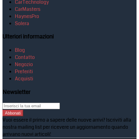
CarTechnology
CarMasters
HaynesPro
Solera
Ulteriori informazioni
Blog
Contatto
Negozio
Preferiti
Acquisti
Newsletter
Abbonati
Vuoi essere il primo a sapere delle nuove arrivi? Iscriviti alla
nostra mailing list per ricevere un aggiornamento quando
arrivano nuovi articoli!