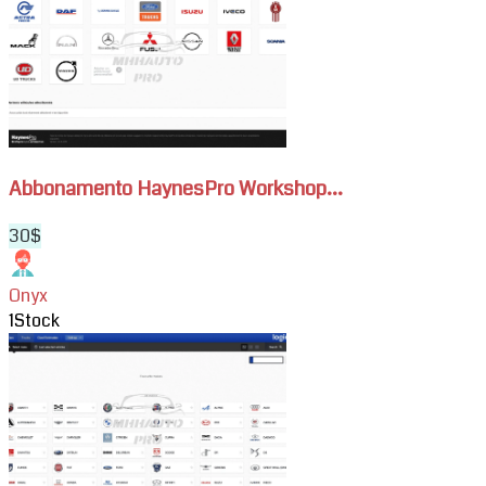
Abbonamento
(0)
HaynesPro
Solera Auto e Moto
WorkshopData
(1)
Auto
e
Camion
Abbonamento HaynesPro Workshop...
30$
Onyx
1
Stock
View
Abbonamento
HaynesPro
WorkshopData
Auto