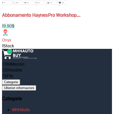
Abbonamento HaynesPro Workshop...
19.90$
Onyx
1
Stock
180
Membri
15
Vendite
6
File
Categorie
Ulteriori informazioni
Categorie
MHHAuto