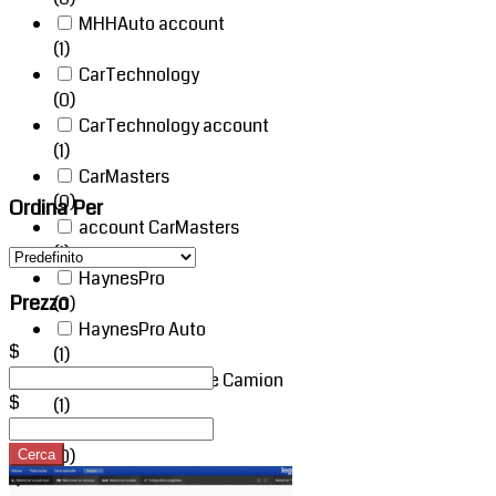
MHHAuto account
(1)
CarTechnology
(0)
CarTechnology account
(1)
CarMasters
(0)
Ordina Per
account CarMasters
(1)
HaynesPro
Prezzo
(0)
HaynesPro Auto
$
(1)
HaynesPro Auto e Camion
$
(1)
Solera
(0)
Cerca
View
Solera Auto