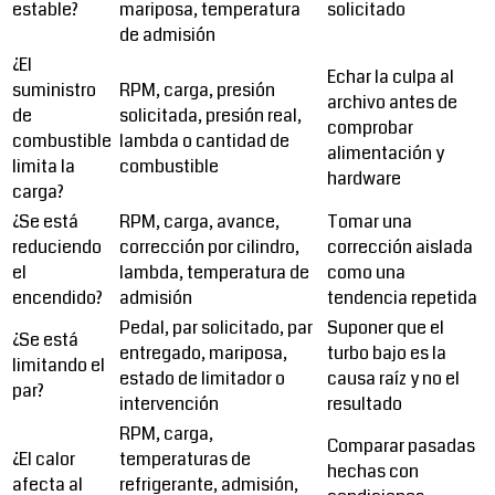
estable?
mariposa, temperatura
solicitado
de admisión
¿El
Echar la culpa al
suministro
RPM, carga, presión
archivo antes de
de
solicitada, presión real,
comprobar
combustible
lambda o cantidad de
alimentación y
limita la
combustible
hardware
carga?
¿Se está
RPM, carga, avance,
Tomar una
reduciendo
corrección por cilindro,
corrección aislada
el
lambda, temperatura de
como una
encendido?
admisión
tendencia repetida
Pedal, par solicitado, par
Suponer que el
¿Se está
entregado, mariposa,
turbo bajo es la
limitando el
estado de limitador o
causa raíz y no el
par?
intervención
resultado
RPM, carga,
Comparar pasadas
¿El calor
temperaturas de
hechas con
afecta al
refrigerante, admisión,