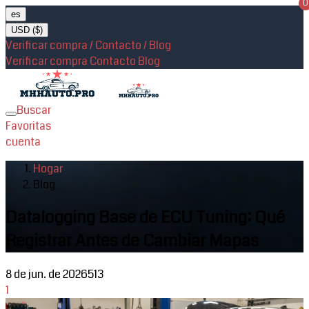
0
es
USD ($)
Verificar compra / Contacto / Blog
Verificar compra
Contacto
Blog
Buscar
Toggle
Favoritas
navigation
cuenta
Hogar
Blog
Datalogging Base de ECU Tuning: Qué
Registrar Antes de Cambiar Mapas
8 de jun. de 2026
513
1