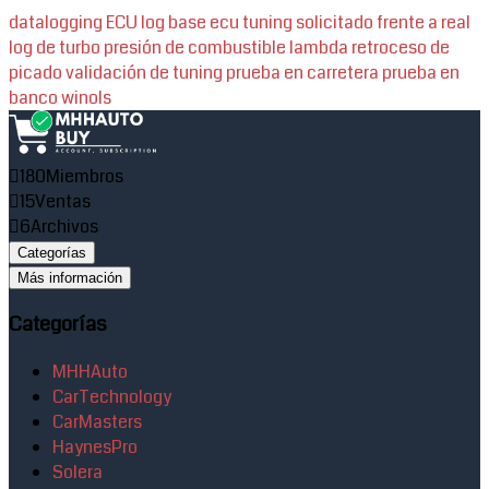
datalogging ECU
log base
ecu tuning
solicitado frente a real
log de turbo
presión de combustible
lambda
retroceso de
picado
validación de tuning
prueba en carretera
prueba en
banco
winols
180
Miembros
15
Ventas
6
Archivos
Categorías
Más información
Categorías
MHHAuto
CarTechnology
CarMasters
HaynesPro
Solera