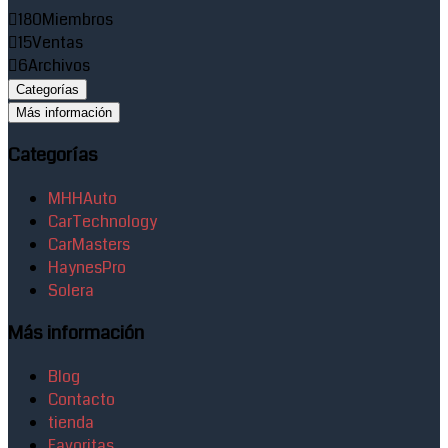
180
Miembros
15
Ventas
6
Archivos
Categorías
Más información
Categorías
MHHAuto
CarTechnology
CarMasters
HaynesPro
Solera
Más información
Blog
Contacto
tienda
Favoritas