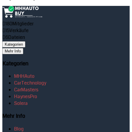
180
Mitglieder
15
Verkäufe
6
Dateien
Kategorien
Mehr Info
Kategorien
MHHAuto
CarTechnology
CarMasters
HaynesPro
Solera
Mehr Info
Blog