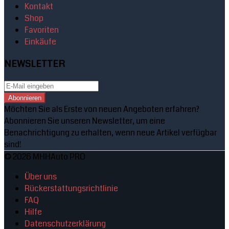
Kontakt
Shop
Favoriten
Einkäufe
NEWSLETTER
Abonnieren
Möchten Sie als Erste von neuen Angeboten erfahren?
Abonnieren Sie unseren Newsletter, um eine
Benachrichtigung zu erhalten, wenn neue Artikel verfügbar
sind!
© 2026 MHHAuto PRO
Über uns
Rückerstattungsrichtlinie
FAQ
Hilfe
Datenschutzerklärung