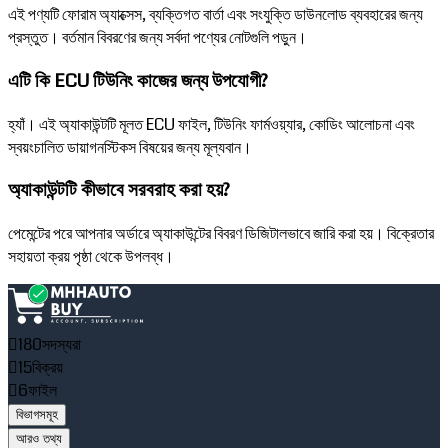
এই পণ্যটি ফোরাম অ্যাক্সেস, ব্যক্তিগত বার্তা এবং সংযুক্তি ডাউনলোড ব্যবহারের জন্য
প্রস্তুত। বর্তমান বিবরণের জন্য সর্বদা পণ্যের নোটগুলি পড়ুন।
এটি কি ECU টিউনিং কাজের জন্য উপযোগী?
হ্যাঁ। এই অ্যাকাউন্টটি মূলত ECU ফাইল, টিউনিং ফার্মওয়্যার, কোডিং আলোচনা এবং
স্বয়ংচালিত ডায়াগনস্টিকস বিষয়ের জন্য মূল্যবান।
অ্যাকাউন্টটি কীভাবে সরবরাহ করা হয়?
পেমেন্টের পরে আপনার অর্ডারে অ্যাকাউন্টের বিবরণ ডিজিটালভাবে জারি করা হয়। বিক্রেতার
সহায়তা ক্রয় পৃষ্ঠা থেকে উপলব্ধ।
180
সদস্যরা
15
বিক্রয়
6
ফাইল
বিভাগসমূহ
আরও তথ্য