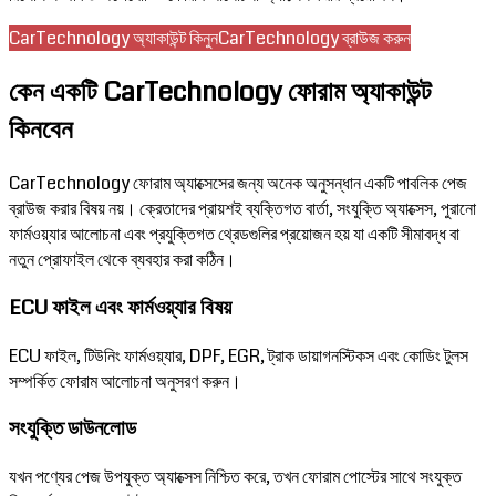
CarTechnology অ্যাকাউন্ট কিনুন
CarTechnology ব্রাউজ করুন
কেন একটি CarTechnology ফোরাম অ্যাকাউন্ট
কিনবেন
CarTechnology ফোরাম অ্যাক্সেসের জন্য অনেক অনুসন্ধান একটি পাবলিক পেজ
ব্রাউজ করার বিষয় নয়। ক্রেতাদের প্রায়শই ব্যক্তিগত বার্তা, সংযুক্তি অ্যাক্সেস, পুরানো
ফার্মওয়্যার আলোচনা এবং প্রযুক্তিগত থ্রেডগুলির প্রয়োজন হয় যা একটি সীমাবদ্ধ বা
নতুন প্রোফাইল থেকে ব্যবহার করা কঠিন।
ECU ফাইল এবং ফার্মওয়্যার বিষয়
ECU ফাইল, টিউনিং ফার্মওয়্যার, DPF, EGR, ট্রাক ডায়াগনস্টিকস এবং কোডিং টুলস
সম্পর্কিত ফোরাম আলোচনা অনুসরণ করুন।
সংযুক্তি ডাউনলোড
যখন পণ্যের পেজ উপযুক্ত অ্যাক্সেস নিশ্চিত করে, তখন ফোরাম পোস্টের সাথে সংযুক্ত