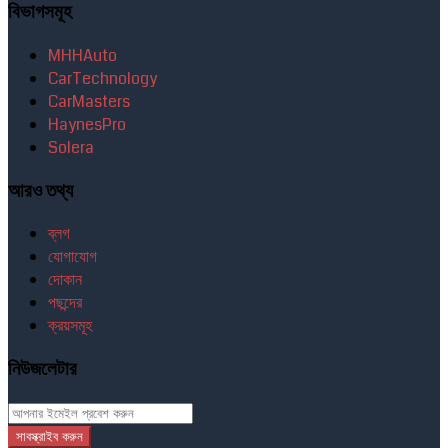
বিভাগসমূহ
MHHAuto
CarTechnology
CarMasters
HaynesPro
Solera
আরও তথ্য
ব্লগ
যোগাযোগ
দোকান
পছন্দের
ক্রয়সমূহ
নিউজলেটার
সাবস্ক্রাইব করুন