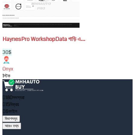
গাড়ি
(1)
এবং
ট্রাক
সাবস্ক্রিপশন
HaynesPro WorkshopData গাড়ি এ...
30$
Onyx
1
স্টক
180
সদস্যরা
15
বিক্রয়
6
ফাইল
বিভাগসমূহ
আরও তথ্য