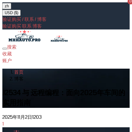
0
zh
USD ($)
验证购买 / 联系 / 博客
验证购买
联系
博客
搜索
Toggle
收藏
navigation
账户
首页
博客
J2534 与 远程编程：面向2025年车间的
实用指南
2025年11月2日
1203
1