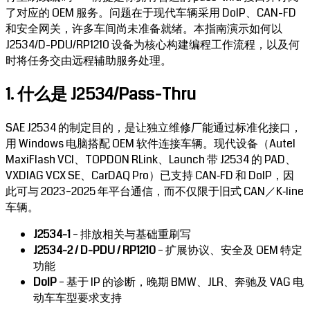
了对应的 OEM 服务。问题在于现代车辆采用 DoIP、CAN-FD
和安全网关，许多车间尚未准备就绪。本指南演示如何以
J2534/D-PDU/RP1210 设备为核心构建编程工作流程，以及何
时将任务交由远程辅助服务处理。
1. 什么是 J2534/Pass-Thru
SAE J2534 的制定目的，是让独立维修厂能通过标准化接口，
用 Windows 电脑搭配 OEM 软件连接车辆。现代设备（Autel
MaxiFlash VCI、TOPDON RLink、Launch 带 J2534 的 PAD、
VXDIAG VCX SE、CarDAQ Pro）已支持 CAN‑FD 和 DoIP，因
此可与 2023–2025 年平台通信，而不仅限于旧式 CAN／K‑line
车辆。
J2534-1
– 排放相关与基础重刷写
J2534-2 / D-PDU / RP1210
– 扩展协议、安全及 OEM 特定
功能
DoIP
– 基于 IP 的诊断，晚期 BMW、JLR、奔驰及 VAG 电
动车车型要求支持