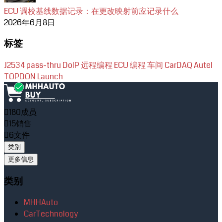
ECU 调校基线数据记录：在更改映射前应记录什么
2026年6月8日
标签
J2534
pass-thru
DoIP
远程编程
ECU 编程
车间
CarDAQ
Autel
TOPDON
Launch
180
成员
15
销售
6
文件
类别
更多信息
类别
MHHAuto
CarTechnology