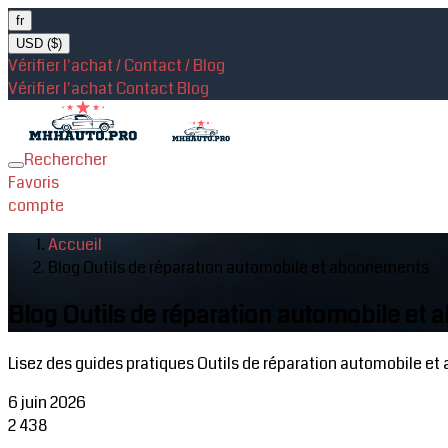
fr
USD ($)
Vérifier l'achat / Contact / Blog
Vérifier l'achat
Contact
Blog
Rechercher
Toggle
Favoris
navigation
compte
Accueil
Blog Outils de réparation automobile et abonnements
Blog Outils de réparation automobile et
Lisez des guides pratiques Outils de réparation automobile et
6 juin 2026
2
438