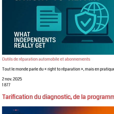
Outils de réparation automobile et abonnements
Tout le monde parle du « right to réparation », mais en pratiqu
2 nov. 2025
1
877
Tarification du diagnostic, de la progra