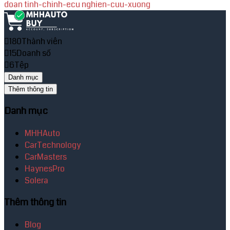
doan
tinh-chinh-ecu
nghien-cuu-xuong
180
Thành viên
15
Doanh số
6
Tệp
Danh mục
Thêm thông tin
Danh mục
MHHAuto
CarTechnology
CarMasters
HaynesPro
Solera
Thêm thông tin
Blog