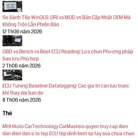
So Sánh Tệp WinOLS: ORI vs MOD vs Bản Cập Nhật OEM Mà
Không Trộn Lẫn Phiên Bản
12 Th06 năm 2026
OBD vs Bench vs Boot ECU Reading: Lựa chọn Phương pháp
Sao lưu Phù hợp
2 Th06 năm 2026
ECU Tuning Baseline Datalogging: Cac gia tri can luu truoc
khi thay doi ban do
8 Th06 năm 2026
Thẻ
MHHAuto
CarTechnology
CarMasters
quyen truy cap dien
dan
dien dan o to
tep ECU
tep dinh kem
so tay sua chua
chan