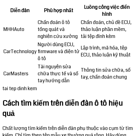
Luồng công việc điển
Diễn đàn
Phù hợp nhất
hình
Chẩn đoán ô tô
Chẩn đoán, chủ đề ECU,
MHHAuto
tổng quát và
thảo luận phần mềm,
nghiên cứu xưởng
tải tệp đính kèm
Người dùng ECU,
Lập trình, mã hóa, tệp
CarTechnology
firmware và điện tử
ECU, thảo luận kỹ thuật
ô tô
Tài nguyên sửa
Thông tin sửa chữa, sổ
CarMasters
chữa thực tế và sổ
tay, chẩn đoán chung
tay hướng dẫn
tai tep dinh kem
Cách tìm kiếm trên diễn đàn ô tô hiệu
quả
Chất lượng tìm kiếm trên diễn đàn phụ thuộc vào cụm từ tìm
kiếm. Chỉ tìm theo tên mẫu xe thường quá rộng. Hãy dùng