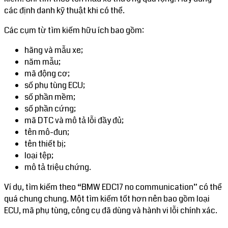
các định danh kỹ thuật khi có thể.
Các cụm từ tìm kiếm hữu ích bao gồm:
hãng và mẫu xe;
năm mẫu;
mã động cơ;
số phụ tùng ECU;
số phần mềm;
số phần cứng;
mã DTC và mô tả lỗi đầy đủ;
tên mô-đun;
tên thiết bị;
loại tệp;
mô tả triệu chứng.
Ví dụ, tìm kiếm theo “BMW EDC17 no communication” có thể
quá chung chung. Một tìm kiếm tốt hơn nên bao gồm loại
ECU, mã phụ tùng, công cụ đã dùng và hành vi lỗi chính xác.