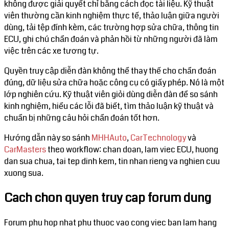
không được giải quyết chỉ bằng cách đọc tài liệu. Kỹ thuật
viên thường cần kinh nghiệm thực tế, thảo luận giữa người
dùng, tải tệp đính kèm, các trường hợp sửa chữa, thông tin
ECU, ghi chú chẩn đoán và phản hồi từ những người đã làm
việc trên các xe tương tự.
Quyền truy cập diễn đàn không thể thay thế cho chẩn đoán
đúng, dữ liệu sửa chữa hoặc công cụ có giấy phép. Nó là một
lớp nghiên cứu. Kỹ thuật viên giỏi dùng diễn đàn để so sánh
kinh nghiệm, hiểu các lỗi đã biết, tìm thảo luận kỹ thuật và
chuẩn bị những câu hỏi chẩn đoán tốt hơn.
Hướng dẫn này so sánh
MHHAuto
,
CarTechnology
và
CarMasters
theo workflow: chan doan, lam viec ECU, huong
dan sua chua, tai tep dinh kem, tin nhan rieng va nghien cuu
xuong sua.
Cach chon quyen truy cap forum dung
Forum phu hop nhat phu thuoc vao cong viec ban lam hang