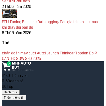
Sao lưu Phù hợp
2 Th06 năm 2026
ECU Tuning Baseline Datalogging: Cac gia tri can luu truoc
khi thay doi ban do
8 Th06 năm 2026
Thẻ
chẩn đoán
máy quét
Autel
Launch
Thinkcar
Topdon
DoIP
CAN-FD
SGW
SFD
2025
180
Thành viên
15
Doanh số
6
Tệp
Danh mục
Thêm thông tin