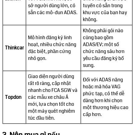
sở người dùng lớn, có
tuyến có sẵn trong
sẵn các mô-đun ADAS.
khu vực của bạn hay
không.
Không phải gói nào
Mô hình đăng ký linh
cũng bao gồm
hoạt, nhiều chức năng
ADAS/EV; một số
Thinkcar
đặc biệt, phần cứng
chức năng sâu hơn
nhỏ gọn.
yêu cầu đăng ký bổ
sung.
Giao diện người dùng
Đối với ADAS nặng
rất rõ ràng, cập nhật
hoặc mã hóa VAG
nhanh cho FCA SGW và
phức tạp, có thể dễ
Topdon
các mẫu xe châu Á
dàng hơn khi chọn
mới, lựa chọn tốt cho
một thương hiệu cao
một máy quét nghiêm
cấp hơn.
túc đầu tiên.
3. Nên mua gì nếu...