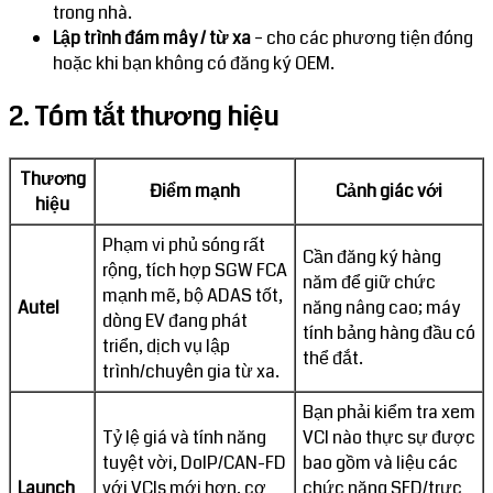
trong nhà.
Lập trình đám mây / từ xa
– cho các phương tiện đóng
hoặc khi bạn không có đăng ký OEM.
2. Tóm tắt thương hiệu
Thương
Điểm mạnh
Cảnh giác với
hiệu
Phạm vi phủ sóng rất
Cần đăng ký hàng
rộng, tích hợp SGW FCA
năm để giữ chức
mạnh mẽ, bộ ADAS tốt,
Autel
năng nâng cao; máy
dòng EV đang phát
tính bảng hàng đầu có
triển, dịch vụ lập
thể đắt.
trình/chuyên gia từ xa.
Bạn phải kiểm tra xem
Tỷ lệ giá và tính năng
VCI nào thực sự được
tuyệt vời, DoIP/CAN-FD
bao gồm và liệu các
Launch
với VCIs mới hơn, cơ
chức năng SFD/trực