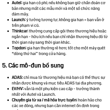
Autel:
gia hạn có phí; nếu không bạn giữ chẩn đoán cơ
bản nhưng mất các mẫu mới và một số chức năng
đám mây.
Launch:
ý tưởng tương tự; không gia hạn = bạn vẫn ở
trên phạm vi cũ.
Thinkcar:
thường cung cấp gói theo thương hiệu hoặc
ngắn hạn – hữu ích nếu bạn chỉ nhận thương hiệu đó từ
thời gian này sang thời gian khác.
Topdon:
gia hạn thường rẻ hơn; tốt cho một máy quét
“dòng thứ hai” trong cửa hàng.
5. Các mô-đun bổ sung
ADAS:
chỉ mua từ thương hiệu mà bạn có thể thực sự
nhận được khung và mục tiêu ADAS tại địa phương.
EV/HV:
vẫn là một phụ kiện cao cấp – trưởng thành
nhất với Autel và Launch.
Chuyên gia từ xa / mã hóa trực tuyến:
hoàn hảo cho
các xe đóng, nhưng bạn cần internet ổn định trong