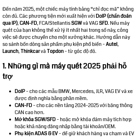
Đến năm 2025, một chiếc máy tính bảng “chỉ đọc mã” không
còn đủ. Các phương tiện mới xuất hiện với
DoIP (chẩn đoán
qua IP)
,
CAN-FD
, FCA/Stellantis
SGW
và VAG
SFD
. Nếu máy
quét của bạn không thể xử lý ít nhất hai trong số này, công
việc sẽ được chuyển cho một xưởng khác. Hướng dẫn này
so sánh bốn dòng sản phẩm phụ kiện phổ biến –
Autel
,
Launch
,
Thinkcar
và
Topdon
– từ góc độ đó.
1. Những gì mà máy quét 2025 phải hỗ
trợ
DoIP
– cho các mẫu BMW, Mercedes, JLR, VAG EV và xe
được định nghĩa bằng phần mềm.
CAN-FD
– cho các nền tảng 2024–2025 với băng thông
CAN cao hơn.
Mở khóa SGW/SFD
– hoặc mở khóa đám mây tích hợp
hoặc khả năng đăng nhập bằng tài khoản/OEM.
Phụ kiện ADAS & EV
– để giữ khách hàng va chạm và EV