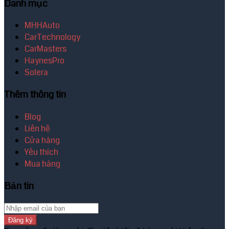
Danh mục
MHHAuto
CarTechnology
CarMasters
HaynesPro
Solera
Thêm thông tin
Blog
Liên hệ
Cửa hàng
Yêu thích
Mua hàng
Bản tin
Đăng ký