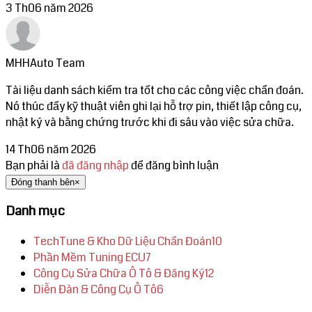
3 Th06 năm 2026
MHHAuto Team
Tài liệu danh sách kiểm tra tốt cho các công việc chẩn đoán.
Nó thúc đẩy kỹ thuật viên ghi lại hỗ trợ pin, thiết lập công cụ,
nhật ký và bằng chứng trước khi đi sâu vào việc sửa chữa.
14 Th06 năm 2026
Bạn phải là
đã đăng nhập
để đăng bình luận
Đóng thanh bên
×
Danh mục
TechTune & Kho Dữ Liệu Chẩn Đoán
10
Phần Mềm Tuning ECU
7
Công Cụ Sửa Chữa Ô Tô & Đăng Ký
12
Diễn Đàn & Công Cụ Ô Tô
6