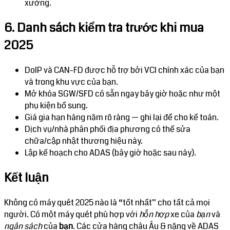
xưởng.
6. Danh sách kiểm tra trước khi mua
2025
DoIP và CAN-FD được hỗ trợ bởi VCI chính xác của bạn
và trong khu vực của bạn.
Mở khóa SGW/SFD có sẵn ngay bây giờ hoặc như một
phụ kiện bổ sung.
Giá gia hạn hàng năm rõ ràng — ghi lại để cho kế toán.
Dịch vụ/nhà phân phối địa phương có thể sửa
chữa/cập nhật thương hiệu này.
Lập kế hoạch cho ADAS (bây giờ hoặc sau này).
Kết luận
Không có máy quét 2025 nào là “tốt nhất” cho tất cả mọi
người. Có một máy quét phù hợp với
hỗn hợp
xe của
bạn
và
ngân sách
của
bạn
. Các cửa hàng châu Âu & nặng về ADAS