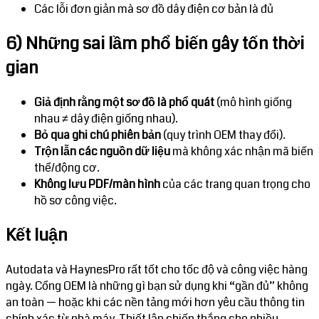
Các lỗi đơn giản mà sơ đồ dây điện cơ bản là đủ
6) Những sai lầm phổ biến gây tốn thời
gian
Giả định rằng một sơ đồ là phổ quát
(mô hình giống
nhau ≠ dây điện giống nhau).
Bỏ qua ghi chú phiên bản
(quy trình OEM thay đổi).
Trộn lẫn các nguồn dữ liệu
mà không xác nhận mã biến
thể/động cơ.
Không lưu PDF/màn hình
của các trang quan trọng cho
hồ sơ công việc.
Kết luận
Autodata và HaynesPro rất tốt cho tốc độ và công việc hàng
ngày. Cổng OEM là những gì bạn sử dụng khi “gần đủ” không
an toàn — hoặc khi các nền tảng mới hơn yêu cầu thông tin
chính xác từ nhà máy. Thiết lập chiến thắng cho nhiều