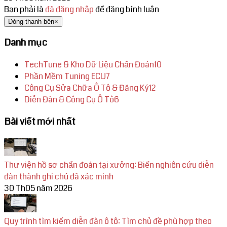
Bạn phải là
đã đăng nhập
để đăng bình luận
Đóng thanh bên
×
Danh mục
TechTune & Kho Dữ Liệu Chẩn Đoán
10
Phần Mềm Tuning ECU
7
Công Cụ Sửa Chữa Ô Tô & Đăng Ký
12
Diễn Đàn & Công Cụ Ô Tô
6
Bài viết mới nhất
Thư viện hồ sơ chẩn đoán tại xưởng: Biến nghiên cứu diễn
đàn thành ghi chú đã xác minh
30 Th05 năm 2026
Quy trình tìm kiếm diễn đàn ô tô: Tìm chủ đề phù hợp theo