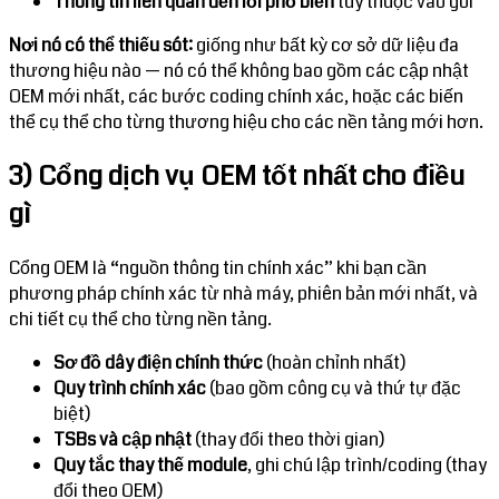
Thông tin liên quan đến lỗi phổ biến
tùy thuộc vào gói
Nơi nó có thể thiếu sót:
giống như bất kỳ cơ sở dữ liệu đa
thương hiệu nào — nó có thể không bao gồm các cập nhật
OEM mới nhất, các bước coding chính xác, hoặc các biến
thể cụ thể cho từng thương hiệu cho các nền tảng mới hơn.
3) Cổng dịch vụ OEM tốt nhất cho điều
gì
Cổng OEM là “nguồn thông tin chính xác” khi bạn cần
phương pháp chính xác từ nhà máy, phiên bản mới nhất, và
chi tiết cụ thể cho từng nền tảng.
Sơ đồ dây điện chính thức
(hoàn chỉnh nhất)
Quy trình chính xác
(bao gồm công cụ và thứ tự đặc
biệt)
TSBs và cập nhật
(thay đổi theo thời gian)
Quy tắc thay thế module
, ghi chú lập trình/coding (thay
đổi theo OEM)