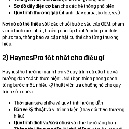
Sơ đồ dây điện cơ bản
cho các hệ thống phổ biến
Quy trình thường gặp
(phanh, dây curoa, bộ lọc, v.v.)
Nơi nó có thể thiếu sót:
các chuỗi bước sâu cấp OEM, phạm
vi mô hình mới nhất, hướng dẫn lập trình/coding module
phức tạp, thông báo và cập nhật cụ thể cho từng thương
hiệu.
2) HaynesPro tốt nhất cho điều gì
HaynesPro thường mạnh hơn về quy trình có cấu trúc và
hướng dẫn “cách thực hiện”. Nếu bạn thích phong cách
từng bước một, nhiều kỹ thuật viên ưa chuộng nó cho quy
trình sửa chữa.
Thời gian sửa chữa
và quy trình hướng dẫn
Bản vẽ kỹ thuật
và vị trí linh kiện (thay đổi theo thương
hiệu)
Quy trình dịch vụ/sửa chữa
với thứ tự rõ ràng hơn