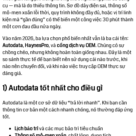
cụ — mà là do thiếu thông tin. Sơ đồ dây điện sai, thông số
mô-men xoắn lỗi thời, quy trình không đầy đủ, hoặc vị trí linh
kiện mà “gần đúng” có thể biến một công việc 30 phút thành
một cơn đau đầu nửa ngày.
Vào năm 2026, ba lựa chọn phổ biến nhất vẫn là ba cái tên:
Autodata
,
HaynesPro
, và
cổng dịch vụ OEM
. Chúng có sự
chồng chéo, nhưng không hoàn toàn giống nhau. Đây là một
so sánh thực tế để bạn biết nên sử dụng cái nào trước, khi
nào nên chuyển đổi, và khi nào việc truy cập OEM thực sự
đáng giá.
1) Autodata tốt nhất cho điều gì
Autodata là một cơ sở dữ liệu “trả lời nhanh”. Khi bạn cần
thông tin cơ bản một cách nhanh chóng, nó thường đáp ứng
tốt.
Lịch bảo trì
và các mục bảo trì tiêu chuẩn
Thông số mô-men xoắn
, chất lỏng, dung tích