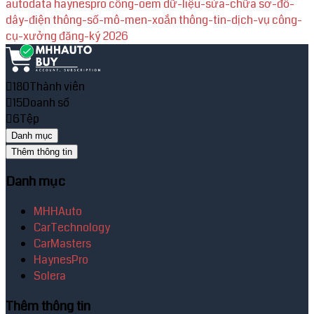
autodata
haynespro
cổng-oem
dữ-liệu-sửa-chữa
sơ-đồ-
dây-điện
thông-số-mô-men-xoắn
thông-tin-dịch-vụ
công-
cụ-xưởng
đăng-ký
2026
180
Thành viên
15
Doanh số
6
Tệp
Danh mục
Thêm thông tin
Danh mục
MHHAuto
CarTechnology
CarMasters
HaynesPro
Solera
Thêm thông tin