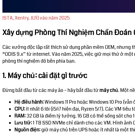
ISTA, Xentry, JLR) vào năm 2025
Xây dựng Phòng Thí Nghiệm Chẩn Đoán O
Các xưởng độc lập rất thích sử dụng phần mềm OEM, nhưng thườ
“ODIS 9.x” từ internet. Vào năm 2025, việc giữ mọi thứ ở một
phòng thí nghiệm đó bên phía bạn.
1. Máy chủ: cài đặt gì trước
Đừng bắt đầu từ các máy ảo – hãy bắt đầu từ
máy chủ
. Một nề
Hệ điều hành:
Windows 11 Pro hoặc Windows 10 Pro (vẫn ổ
CPU:
ít nhất 6 lõi (i5/i7 hiện đại, Ryzen 5/7). Các VM tiêu t
RAM:
32 GB là điểm lý tưởng. 16 GB có thể sống sót cho 
Lưu trữ:
1 TB SSD NVMe chỉ dành cho các VM. Hình ảnh OE
Nguồn điện:
giữ máy chủ trên UPS hoặc ít nhất là một th