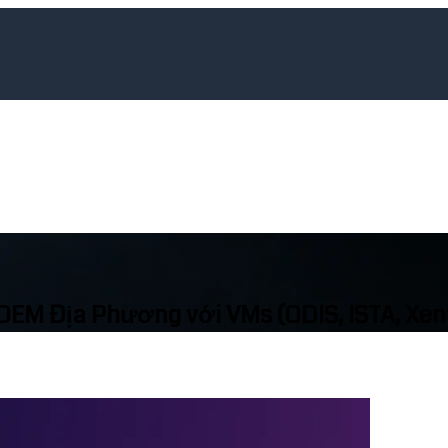
EM Địa Phương với VMs (ODIS, ISTA, Xent