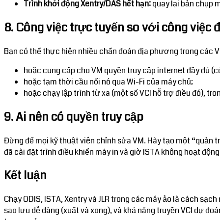
Trình khởi động Xentry/DAS hết hạn:
quay lại bản chụp m
8. Công việc trực tuyến so với công việc
Bạn có thể thực hiện nhiều chẩn đoán địa phương trong các V
hoặc cung cấp cho VM quyền truy cập internet đầy đủ (có
hoặc tạm thời cầu nối nó qua Wi-Fi của máy chủ;
hoặc chạy lập trình từ xa (một số VCI hỗ trợ điều đó), t
9. Ai nên có quyền truy cập
Đừng để mọi kỹ thuật viên chỉnh sửa VM. Hãy tạo một “quản trị
đã cài đặt trình điều khiển máy in và giờ ISTA không hoạt động
Kết luận
Chạy ODIS, ISTA, Xentry và JLR trong các máy ảo là cách sạc
sao lưu dễ dàng (xuất và xong), và khả năng truyền VCI dự đo