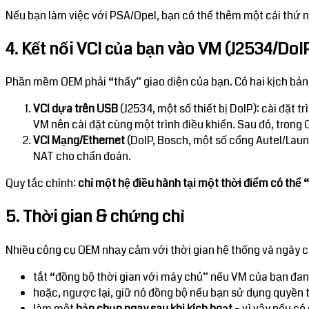
Nếu bạn làm việc với PSA/Opel, bạn có thể thêm một cái thứ 
4. Kết nối VCI của bạn vào VM (J2534/DoI
Phần mềm OEM phải “thấy” giao diện của bạn. Có hai kịch bản
VCI dựa trên USB
(J2534, một số thiết bị DoIP): cài đặt tr
VM nên cài đặt cùng một trình điều khiển. Sau đó, trong
VCI Mạng/Ethernet
(DoIP, Bosch, một số cổng Autel/Lau
NAT cho chẩn đoán.
Quy tắc chính:
chỉ một hệ điều hành tại một thời điểm có thể 
5. Thời gian & chứng chỉ
Nhiều công cụ OEM nhạy cảm với thời gian hệ thống và ngày c
tắt “đồng bộ thời gian với máy chủ” nếu VM của bạn đan
hoặc, ngược lại, giữ nó đồng bộ nếu bạn sử dụng quyền 
làm một
bản chụp ngay sau khi kích hoạt
– vì vậy nếu có 