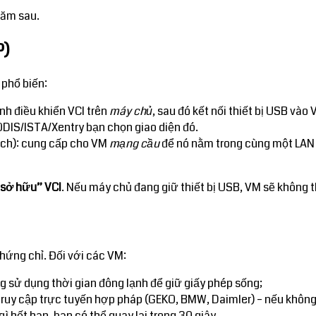
năm sau.
P)
 phổ biến:
ình điều khiển VCI trên
máy chủ
, sau đó kết nối thiết bị USB v
 ODIS/ISTA/Xentry bạn chọn giao diện đó.
nch): cung cấp cho VM
mạng cầu
để nó nằm trong cùng một LAN 
“sở hữu” VCI
. Nếu máy chủ đang giữ thiết bị USB, VM sẽ không t
hứng chỉ. Đối với các VM:
g sử dụng thời gian đông lạnh để giữ giấy phép sống;
truy cập trực tuyến hợp pháp (GEKO, BMW, Daimler) – nếu không
gì hết hạn, bạn có thể quay lại trong 30 giây.