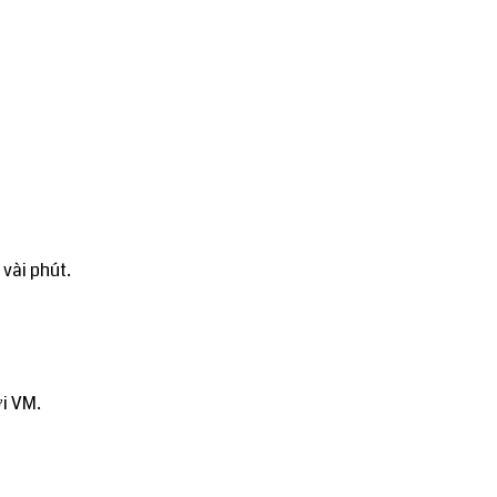
vài phút.
ới VM.