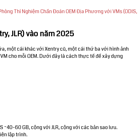
Phòng Thí Nghiệm Chẩn Đoán OEM Địa Phương với VMs (ODIS,
ry, JLR) vào năm 2025
, một cái khác với Xentry cũ, một cái thứ ba với hình ảnh
 VM cho mỗi OEM. Dưới đây là cách thực tế để xây dựng
 ~40–60 GB, cộng với JLR, cộng với các bản sao lưu.
ên lập trình.