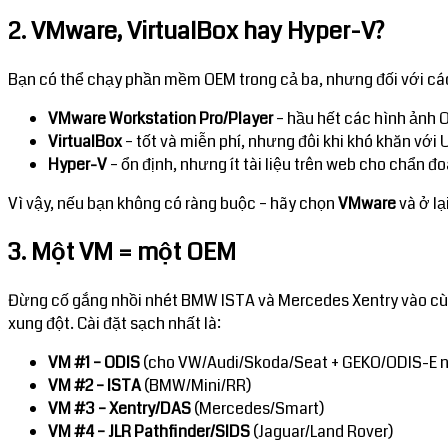
2. VMware, VirtualBox hay Hyper-V?
Bạn có thể chạy phần mềm OEM trong cả ba, nhưng đối với các
VMware Workstation Pro/Player
– hầu hết các hình ảnh 
VirtualBox
– tốt và miễn phí, nhưng đôi khi khó khăn vớ
Hyper-V
– ổn định, nhưng ít tài liệu trên web cho chẩn đ
Vì vậy, nếu bạn không có ràng buộc – hãy chọn
VMware
và ở lạ
3. Một VM = một OEM
Đừng cố gắng nhồi nhét BMW ISTA và Mercedes Xentry vào cùng
xung đột. Cài đặt sạch nhất là:
VM #1 – ODIS
(cho VW/Audi/Skoda/Seat + GEKO/ODIS-E nế
VM #2 – ISTA
(BMW/Mini/RR)
VM #3 – Xentry/DAS
(Mercedes/Smart)
VM #4 – JLR Pathfinder/SIDS
(Jaguar/Land Rover)