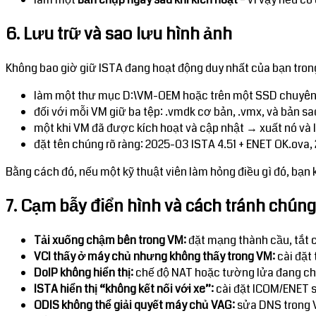
6. Lưu trữ và sao lưu hình ảnh
Không bao giờ giữ ISTA đang hoạt động duy nhất của bạn trong 
làm một thư mục D:\VM-OEM hoặc trên một SSD chuyên
đối với mỗi VM giữ ba tệp: .vmdk cơ bản, .vmx, và bản s
một khi VM đã được kích hoạt và cập nhật → xuất nó và l
đặt tên chúng rõ ràng: 2025-03 ISTA 4.51 + ENET OK.ova,
Bằng cách đó, nếu một kỹ thuật viên làm hỏng điều gì đó, bạn 
7. Cạm bẫy điển hình và cách tránh chúng
Tải xuống chậm bên trong VM:
đặt mạng thành cầu, tắt c
VCI thấy ở máy chủ nhưng không thấy trong VM:
cài đặt 
DoIP không hiển thị:
chế độ NAT hoặc tường lửa đang ch
ISTA hiển thị “không kết nối với xe”:
cài đặt ICOM/ENET s
ODIS không thể giải quyết máy chủ VAG:
sửa DNS trong V