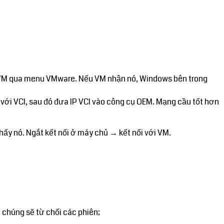
ào VM qua menu VMware. Nếu VM nhận nó, Windows bên trong
với VCI, sau đó đưa IP VCI vào công cụ OEM. Mạng cầu tốt hơn
hấy nó. Ngắt kết nối ở máy chủ → kết nối với VM.
 chúng sẽ từ chối các phiên;