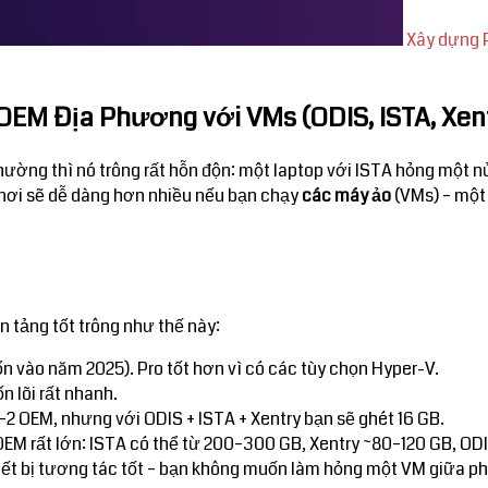
Xây dựng 
EM Địa Phương với VMs (ODIS, ISTA, Xent
ng thì nó trông rất hỗn độn: một laptop với ISTA hỏng một nửa
 nơi sẽ dễ dàng hơn nhiều nếu bạn chạy
các máy ảo
(VMs) – một
n tảng tốt trông như thế này:
n vào năm 2025). Pro tốt hơn vì có các tùy chọn Hyper-V.
ốn lõi rất nhanh.
1–2 OEM, nhưng với ODIS + ISTA + Xentry bạn sẽ ghét 16 GB.
M rất lớn: ISTA có thể từ 200–300 GB, Xentry ~80–120 GB, ODIS
iết bị tương tác tốt – bạn không muốn làm hỏng một VM giữa phi