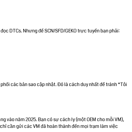
ẫn, đọc DTCs. Nhưng để SCN/SFD/GEKO trực tuyến bạn phải:
 phối các bản sao cập nhật. Đó là cách duy nhất để tránh “Tôi
àng vào năm 2025. Bạn có sự cách ly (một OEM cho mỗi VM),
 chỉ cần gửi các VM đã hoàn thành đến mọi trạm làm việc