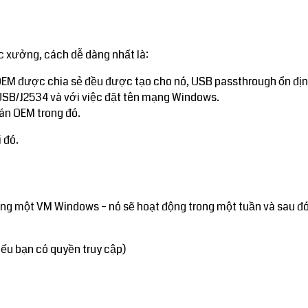
 xưởng, cách dễ dàng nhất là:
OEM được chia sẻ đều được tạo cho nó, USB passthrough ổn địn
i USB/J2534 và với việc đặt tên mạng Windows.
oán OEM trong đó.
i đó.
 một VM Windows – nó sẽ hoạt động trong một tuần và sau đó cá
u bạn có quyền truy cập)