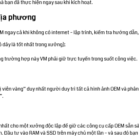
à bạn đã thực hiện ngay sau khi kích hoạt.
 địa phương
M ngay cả khi không có internet – lập trình, kiểm tra hướng d
 dây là tốt nhất trong xưởng);
rong trường hợp này VM phải giữ trực tuyến trong suốt công việc.
 viên vàng” duy nhất người duy trì tất cả hình ảnh OEM và phân
”.
h nhất cho một xưởng độc lập để giữ các công cụ cấp OEM sẵn s
án. Đầu tư vào RAM và SSD trên máy chủ một lần – và sau đó bạn