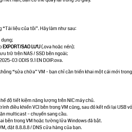
“Tài liệu của tôi”. Hãy làm như sau:
 dụng;
ao
EXPORT/SAO LƯU
(.ova hoặc nén);
ưu trữ trên NAS / SSD bên ngoài;
 2025-03 ODIS 9.1 EN DOIP.ova.
không “sửa chữa” VM – bạn chỉ cần triển khai một cái mới trong 
hế độ tiết kiệm năng lượng trên NIC máy chủ.
trình điều khiển VCI bên trong VM cũng, sau đó kết nối lại USB v
ặn multicast – chuyển sang cầu.
ai bên trong VM hoặc tường lửa Windows đã bật.
M, đặt 8.8.8.8 / DNS cửa hàng của bạn.