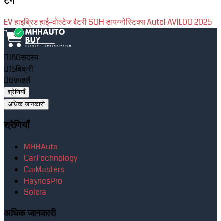
टैग
EV
हाइब्रिड
हाई-वोल्टेज
बैटरी
SOH
डायग्नोस्टिक्स
Autel
AVILOO
2025
180
सदस्य
15
बिक्री
6
फ़ाइलें
श्रेणियाँ
अधिक जानकारी
श्रेणियाँ
MHHAuto
CarTechnology
CarMasters
HaynesPro
Solera
अधिक जानकारी