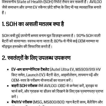
विश्वसनीय State of Health (SOH) रिपोर्ट तैयार कर सकती हैं। AVILOO
जैसे समाधान और उन्नत EV स्कैनर छोटे शॉप्स के लिए भी यह व्यावहारिक बनाते
हैं।
1. SOH का असली मतलब क्या है
SOH बची हुई उपयोगी क्षमता बनाम मूल डिज़ाइन क्षमता है। 90% SOH वाली
बैटरी को सामान्यतः स्वस्थ माना जाता है; 80% से नीचे कई OEM मरम्मत या
मॉड्यूल हस्तक्षेप की सिफारिश करते हैं।
2. स्वतंत्रों के लिए उपलब्ध उपकरण
EV-क्षम डायग्नोस्टिक टैबलेट
(Autel Ultra EV, MS909/919 HV
किट समेत, Launch EV): बैटरी डेटा, आइसोलेशन, तापमान पढ़ें और
OEM-स्तर के परीक्षण योजनाओं का पालन करें।
बाहरी SOH परीक्षक
जैसे AVILOO: OBD से कनेक्ट करें, ड्राइव या
चार्ज करें, और ग्राहक या डीलर को दिखाने के लिए एक प्रमाणपत्र प्राप्त
करें।
बेंच/HV परीक्षक
(MSG, MS800/801): गहन बैटरी काम, बैलेंसिंग और